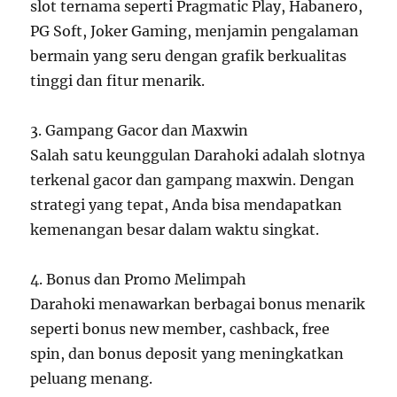
slot ternama seperti Pragmatic Play, Habanero,
PG Soft, Joker Gaming, menjamin pengalaman
bermain yang seru dengan grafik berkualitas
tinggi dan fitur menarik.
3. Gampang Gacor dan Maxwin
Salah satu keunggulan Darahoki adalah slotnya
terkenal gacor dan gampang maxwin. Dengan
strategi yang tepat, Anda bisa mendapatkan
kemenangan besar dalam waktu singkat.
4. Bonus dan Promo Melimpah
Darahoki menawarkan berbagai bonus menarik
seperti bonus new member, cashback, free
spin, dan bonus deposit yang meningkatkan
peluang menang.