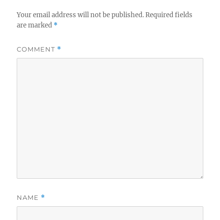
Your email address will not be published.
Required fields
are marked
*
COMMENT
*
NAME
*