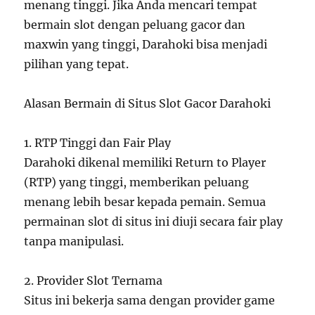
menang tinggi. Jika Anda mencari tempat
bermain slot dengan peluang gacor dan
maxwin yang tinggi, Darahoki bisa menjadi
pilihan yang tepat.
Alasan Bermain di Situs Slot Gacor Darahoki
1. RTP Tinggi dan Fair Play
Darahoki dikenal memiliki Return to Player
(RTP) yang tinggi, memberikan peluang
menang lebih besar kepada pemain. Semua
permainan slot di situs ini diuji secara fair play
tanpa manipulasi.
2. Provider Slot Ternama
Situs ini bekerja sama dengan provider game