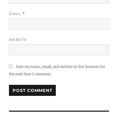
EMAIL
*
WEBSITE
Save my name, email, and website in this browser for
the next time I comment.
Post