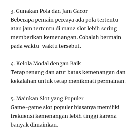
3. Gunakan Pola dan Jam Gacor
Beberapa pemain percaya ada pola tertentu
atau jam tertentu di mana slot lebih sering
memberikan kemenangan. Cobalah bermain
pada waktu-waktu tersebut.
4. Kelola Modal dengan Baik
Tetap tenang dan atur batas kemenangan dan
kekalahan untuk tetap menikmati permainan.
5. Mainkan Slot yang Populer
Game-game slot populer biasanya memiliki
frekuensi kemenangan lebih tinggi karena
banyak dimainkan.