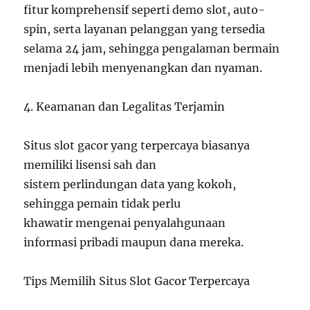
fitur komprehensif seperti demo slot, auto-
spin, serta layanan pelanggan yang tersedia
selama 24 jam, sehingga pengalaman bermain
menjadi lebih menyenangkan dan nyaman.
4. Keamanan dan Legalitas Terjamin
Situs slot gacor yang terpercaya biasanya
memiliki lisensi sah dan
sistem perlindungan data yang kokoh,
sehingga pemain tidak perlu
khawatir mengenai penyalahgunaan
informasi pribadi maupun dana mereka.
Tips Memilih Situs Slot Gacor Terpercaya