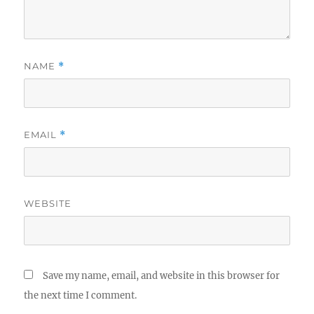
NAME
*
EMAIL
*
WEBSITE
Save my name, email, and website in this browser for
the next time I comment.