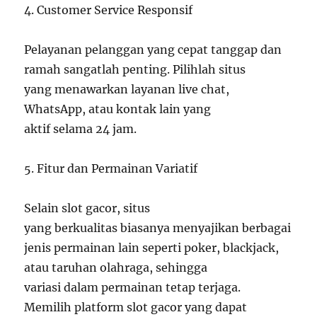
4. Customer Service Responsif
Pelayanan pelanggan yang cepat tanggap dan
ramah sangatlah penting. Pilihlah situs
yang menawarkan layanan live chat,
WhatsApp, atau kontak lain yang
aktif selama 24 jam.
5. Fitur dan Permainan Variatif
Selain slot gacor, situs
yang berkualitas biasanya menyajikan berbagai
jenis permainan lain seperti poker, blackjack,
atau taruhan olahraga, sehingga
variasi dalam permainan tetap terjaga.
Memilih platform slot gacor yang dapat