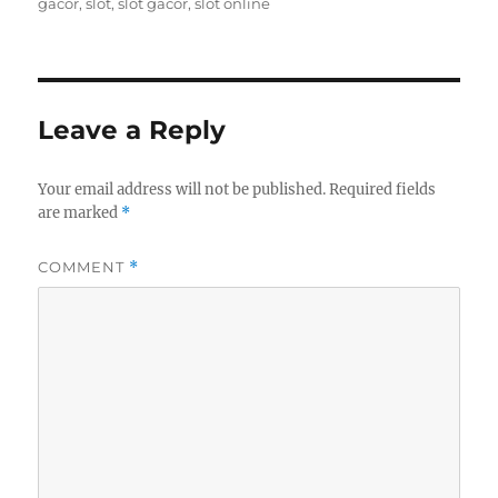
on
gacor
,
slot
,
slot gacor
,
slot online
Leave a Reply
Your email address will not be published.
Required fields
are marked
*
COMMENT
*