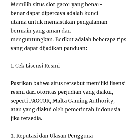
Memilih situs slot gacor yang benar-
benar dapat dipercaya adalah kunci
utama untuk memastikan pengalaman
bermain yang aman dan
menguntungkan. Berikut adalah beberapa tips
yang dapat dijadikan panduan:
1. Cek Lisensi Resmi
Pastikan bahwa situs tersebut memiliki lisensi
resmi dari otoritas perjudian yang diakui,
seperti PAGCOR, Malta Gaming Authority,
atau yang diakui oleh pemerintah Indonesia
jika tersedia.
2. Reputasi dan Ulasan Pengguna