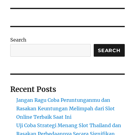
Search
SEARCH
Recent Posts
Jangan Ragu Coba Peruntunganmu dan
Rasakan Keuntungan Melimpah dari Slot
Online Terbaik Saat Ini
Uji Coba Strategi Menang Slot Thailand dan
Rasakan Perbedaannya Secara Signifikan