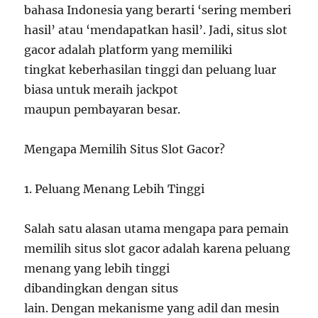
bahasa Indonesia yang berarti ‘sering memberi
hasil’ atau ‘mendapatkan hasil’. Jadi, situs slot
gacor adalah platform yang memiliki
tingkat keberhasilan tinggi dan peluang luar
biasa untuk meraih jackpot
maupun pembayaran besar.
Mengapa Memilih Situs Slot Gacor?
1. Peluang Menang Lebih Tinggi
Salah satu alasan utama mengapa para pemain
memilih situs slot gacor adalah karena peluang
menang yang lebih tinggi
dibandingkan dengan situs
lain. Dengan mekanisme yang adil dan mesin