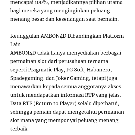
mencapai 100%, menjadikannya pilihan utama
bagi mereka yang menginginkan peluang
menang besar dan kesenangan saat bermain.
Keunggulan AMBON4D Dibandingkan Platform
Lain
AMBON4D tidak hanya menyediakan berbagai
permainan slot dari perusahaan ternama
seperti Pragmatic Play, PG Soft, Habanero,
Spadegaming, dan Joker Gaming, tetapi juga
menawarkan kepada semua anggotanya akses
untuk mendapatkan informasi RTP yang jelas.
Data RTP (Return to Player) selalu diperbarui,
sehingga pemain dapat mengetahui permainan
slot mana yang mempunyai peluang menang
terbaik.