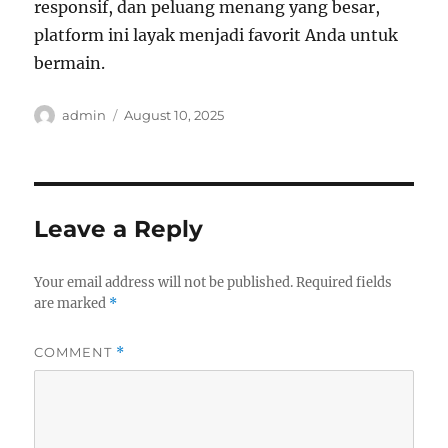
responsif, dan peluang menang yang besar,
platform ini layak menjadi favorit Anda untuk
bermain.
Author
Posted
admin
August 10, 2025
on
Leave a Reply
Your email address will not be published.
Required fields
are marked
*
COMMENT
*