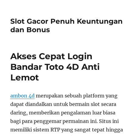
Slot Gacor Penuh Keuntungan
dan Bonus
Akses Cepat Login
Bandar Toto 4D Anti
Lemot
ambon 4d
merupakan sebuah platform yang
dapat diandalkan untuk bermain slot secara
daring, memberikan pengalaman luar biasa
bagi para penggemar permainan ini. Situs ini
memiliki sistem RTP yang sangat tepat hingga