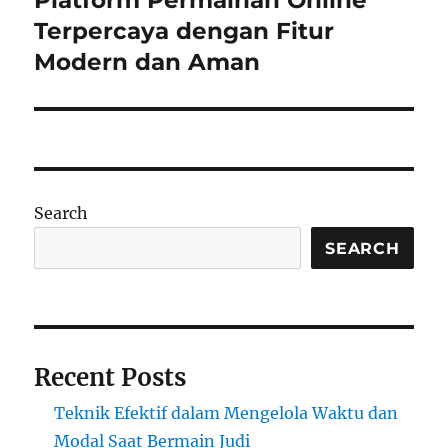
Platform Permainan Online
post:
Terpercaya dengan Fitur
Modern dan Aman
Search
SEARCH
Recent Posts
Teknik Efektif dalam Mengelola Waktu dan
Modal Saat Bermain Judi