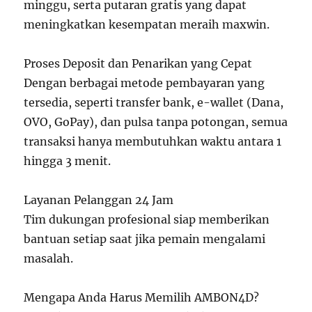
minggu, serta putaran gratis yang dapat
meningkatkan kesempatan meraih maxwin.
Proses Deposit dan Penarikan yang Cepat
Dengan berbagai metode pembayaran yang
tersedia, seperti transfer bank, e-wallet (Dana,
OVO, GoPay), dan pulsa tanpa potongan, semua
transaksi hanya membutuhkan waktu antara 1
hingga 3 menit.
Layanan Pelanggan 24 Jam
Tim dukungan profesional siap memberikan
bantuan setiap saat jika pemain mengalami
masalah.
Mengapa Anda Harus Memilih AMBON4D?