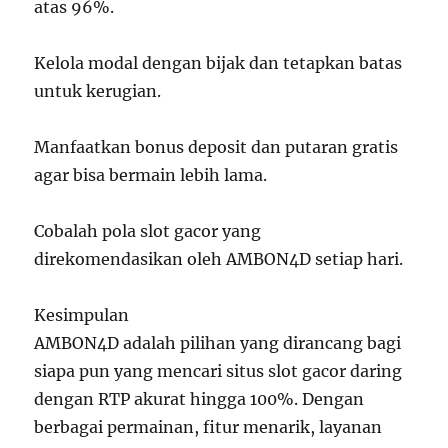
atas 96%.
Kelola modal dengan bijak dan tetapkan batas
untuk kerugian.
Manfaatkan bonus deposit dan putaran gratis
agar bisa bermain lebih lama.
Cobalah pola slot gacor yang
direkomendasikan oleh AMBON4D setiap hari.
Kesimpulan
AMBON4D adalah pilihan yang dirancang bagi
siapa pun yang mencari situs slot gacor daring
dengan RTP akurat hingga 100%. Dengan
berbagai permainan, fitur menarik, layanan