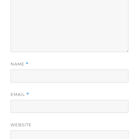
NAME
*
EMAIL
*
WEBSITE