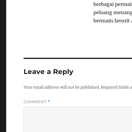
berbagai permai
peluang menang 
bermain favorit
Leave a Reply
Your email address will not be published.
Required fields
COMMENT
*