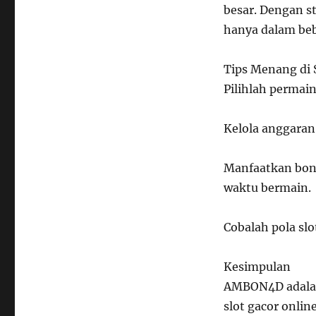
besar. Dengan s
hanya dalam beb
Tips Menang di
Pilihlah permai
Kelola anggaran
Manfaatkan bon
waktu bermain.
Cobalah pola sl
Kesimpulan
AMBON4D adalah 
slot gacor onli