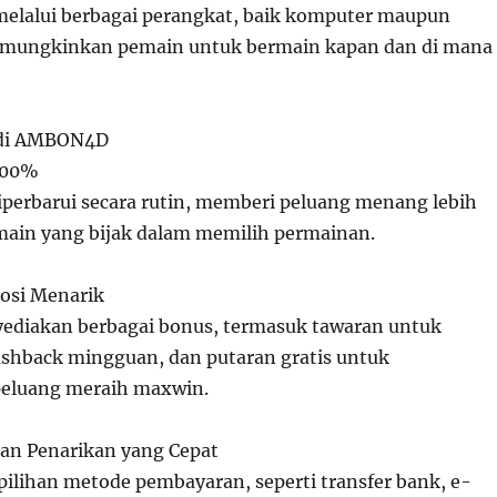
elalui berbagai perangkat, baik komputer maupun
emungkinkan pemain untuk bermain kapan dan di mana
 di AMBON4D
100%
iperbarui secara rutin, memberi peluang menang lebih
main yang bijak dalam memilih permainan.
osi Menarik
iakan berbagai bonus, termasuk tawaran untuk
ashback mingguan, dan putaran gratis untuk
eluang meraih maxwin.
dan Penarikan yang Cepat
ilihan metode pembayaran, seperti transfer bank, e-