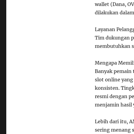
wallet (Dana, OV
dilakukan dalam
Layanan Pelang
Tim dukungan p
membutuhkan so
Mengapa Memil
Banyak pemain 
slot online yan
konsisten. Ting
resmi dengan pe
menjamin hasil 
Lebih dari itu,
sering menang s