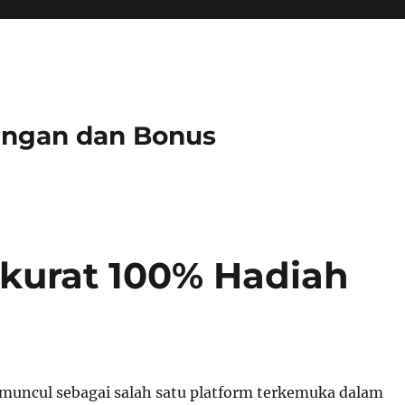
ungan dan Bonus
Akurat 100% Hadiah
muncul sebagai salah satu platform terkemuka dalam