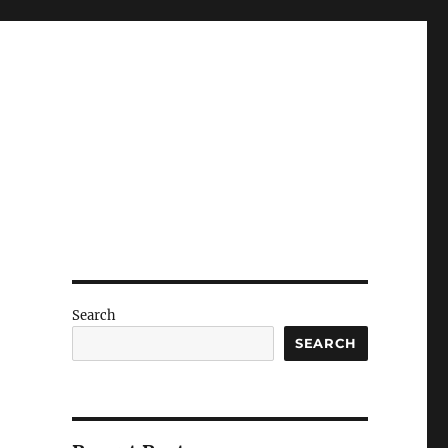
a
Search
SEARCH