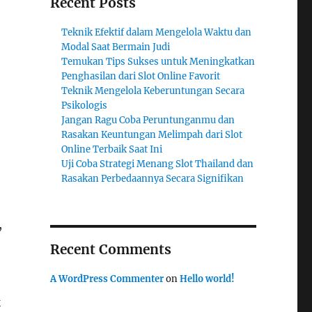
Recent Posts
Teknik Efektif dalam Mengelola Waktu dan
Modal Saat Bermain Judi
Temukan Tips Sukses untuk Meningkatkan
Penghasilan dari Slot Online Favorit
Teknik Mengelola Keberuntungan Secara
Psikologis
Jangan Ragu Coba Peruntunganmu dan
Rasakan Keuntungan Melimpah dari Slot
Online Terbaik Saat Ini
Uji Coba Strategi Menang Slot Thailand dan
Rasakan Perbedaannya Secara Signifikan
,
Recent Comments
A WordPress Commenter
on
Hello world!
k