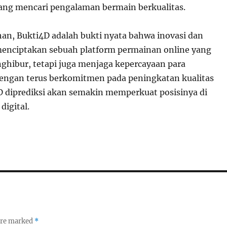
 yang mencari pengalaman bermain berkualitas.
han, Bukti4D adalah bukti nyata bahwa inovasi dan
menciptakan sebuah platform permainan online yang
ghibur, tetapi juga menjaga kepercayaan para
engan terus berkomitmen pada peningkatan kualitas
D diprediksi akan semakin memperkuat posisinya di
digital.
 are marked
*