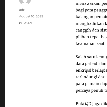
menawarkan pen
Author
admin
bagi para pengg
Posted
August 10, 2025
kalangan pemai
on
Tags
bukti4d
menghadirkan la
canggih dan si
pilihan tepat 
keamanan saat 
Salah satu keu
data pribadi da
enkripsi berlap
terlindungi dar
para pemain dap
percaya penuh t
Bukti4D juga di