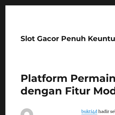
Slot Gacor Penuh Keunt
Platform Permain
dengan Fitur Mo
bukti4d
hadir se