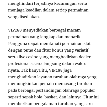
menghindari terjadinya kecurangan serta
menjaga keadilan dalam setiap permainan
yang disediakan.
VIP288 menyediakan berbagai macam
permainan yang lengkap dan menarik.
Pengguna dapat menikmati permainan slot
dengan tema dan fitur bonus yang variatif,
serta live casino yang menghadirkan dealer
profesional secara langsung dalam waktu
nyata. Tak hanya itu, VIP288 juga
menghadirkan layanan taruhan olahraga yang
memungkinkan pemain memasang taruhan
pada berbagai pertandingan olahraga populer
seperti sepak bola, basket, dan lainnya. Fitur ini
memberikan pengalaman taruhan yang seru