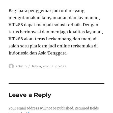
Bagi para penggemar judi online yang
mengutamakan kenyamanan dan keamanan,
VIP288 dapat menjadi solusi terbaik. Dengan
terus berinovasi dan menjaga kualitas layanan,
VIP288 akan terus berkembang dan menjadi
salah satu platform judi online terkemuka di
Indonesia dan Asia Tenggara.
Author
Posted
Tags
admin
July 4, 2025
vip288
on
Leave a Reply
Your email address will not be published.
Required fields