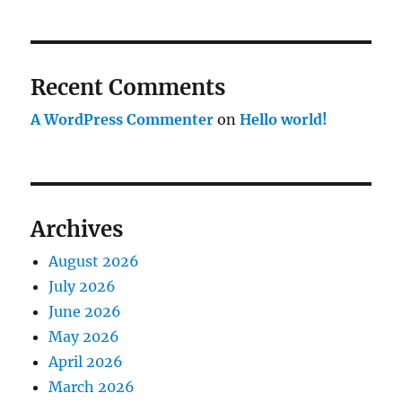
Recent Comments
A WordPress Commenter
on
Hello world!
Archives
August 2026
July 2026
June 2026
May 2026
April 2026
March 2026