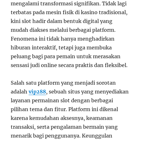
mengalami transformasi signifikan. Tidak lagi
terbatas pada mesin fisik di kasino tradisional,
kini slot hadir dalam bentuk digital yang
mudah diakses melalui berbagai platform.
Fenomena ini tidak hanya menghadirkan
hiburan interaktif, tetapi juga membuka
peluang bagi para pemain untuk merasakan
sensasi judi online secara praktis dan fleksibel.
Salah satu platform yang menjadi sorotan
adalah
vip288
, sebuah situs yang menyediakan
layanan permainan slot dengan berbagai
pilihan tema dan fitur. Platform ini dikenal
karena kemudahan aksesnya, keamanan
transaksi, serta pengalaman bermain yang
menarik bagi penggunanya. Keunggulan