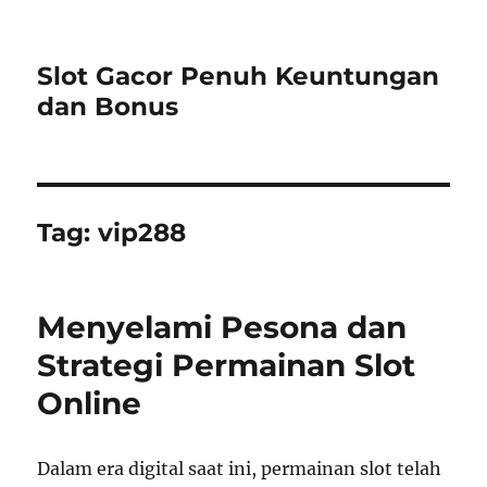
Slot Gacor Penuh Keuntungan
dan Bonus
Tag:
vip288
Menyelami Pesona dan
Strategi Permainan Slot
Online
Dalam era digital saat ini, permainan slot telah