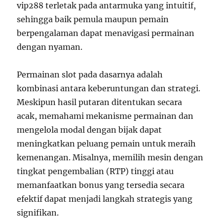
vip288 terletak pada antarmuka yang intuitif,
sehingga baik pemula maupun pemain
berpengalaman dapat menavigasi permainan
dengan nyaman.
Permainan slot pada dasarnya adalah
kombinasi antara keberuntungan dan strategi.
Meskipun hasil putaran ditentukan secara
acak, memahami mekanisme permainan dan
mengelola modal dengan bijak dapat
meningkatkan peluang pemain untuk meraih
kemenangan. Misalnya, memilih mesin dengan
tingkat pengembalian (RTP) tinggi atau
memanfaatkan bonus yang tersedia secara
efektif dapat menjadi langkah strategis yang
signifikan.