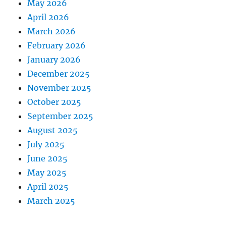
May 2026
April 2026
March 2026
February 2026
January 2026
December 2025
November 2025
October 2025
September 2025
August 2025
July 2025
June 2025
May 2025
April 2025
March 2025