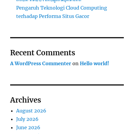
Pengaruh Teknologi Cloud Computing
terhadap Performa Situs Gacor
Recent Comments
A WordPress Commenter
on
Hello world!
Archives
August 2026
July 2026
June 2026