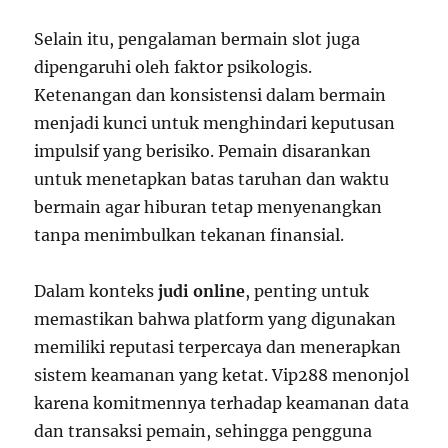
Selain itu, pengalaman bermain slot juga
dipengaruhi oleh faktor psikologis.
Ketenangan dan konsistensi dalam bermain
menjadi kunci untuk menghindari keputusan
impulsif yang berisiko. Pemain disarankan
untuk menetapkan batas taruhan dan waktu
bermain agar hiburan tetap menyenangkan
tanpa menimbulkan tekanan finansial.
Dalam konteks
judi online
, penting untuk
memastikan bahwa platform yang digunakan
memiliki reputasi terpercaya dan menerapkan
sistem keamanan yang ketat. Vip288 menonjol
karena komitmennya terhadap keamanan data
dan transaksi pemain, sehingga pengguna