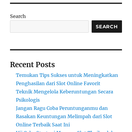
Search
SEARCH
Recent Posts
Temukan Tips Sukses untuk Meningkatkan
Penghasilan dari Slot Online Favorit
Teknik Mengelola Keberuntungan Secara
Psikologis
Jangan Ragu Coba Peruntunganmu dan
Rasakan Keuntungan Melimpah dari Slot
Online Terbaik Saat Ini