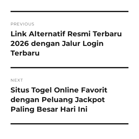
Post
PREVIOUS
navigation
Link Alternatif Resmi Terbaru
Previous
post:
2026 dengan Jalur Login
Terbaru
NEXT
Situs Togel Online Favorit
Next
post:
dengan Peluang Jackpot
Paling Besar Hari Ini