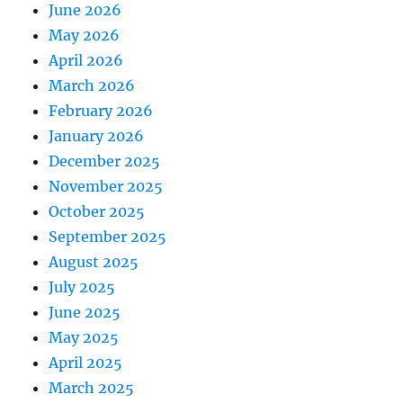
June 2026
May 2026
April 2026
March 2026
February 2026
January 2026
December 2025
November 2025
October 2025
September 2025
August 2025
July 2025
June 2025
May 2025
April 2025
March 2025