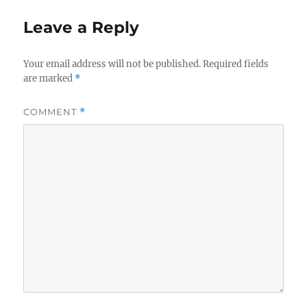
Leave a Reply
Your email address will not be published.
Required fields
are marked
*
COMMENT
*