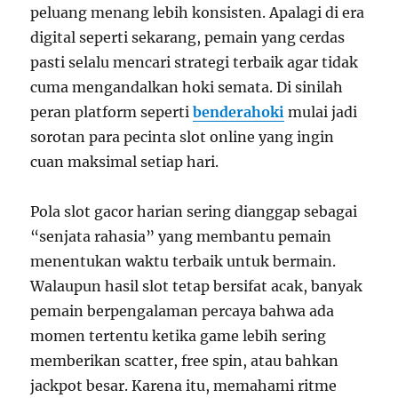
peluang menang lebih konsisten. Apalagi di era
digital seperti sekarang, pemain yang cerdas
pasti selalu mencari strategi terbaik agar tidak
cuma mengandalkan hoki semata. Di sinilah
peran platform seperti
benderahoki
mulai jadi
sorotan para pecinta slot online yang ingin
cuan maksimal setiap hari.
Pola slot gacor harian sering dianggap sebagai
“senjata rahasia” yang membantu pemain
menentukan waktu terbaik untuk bermain.
Walaupun hasil slot tetap bersifat acak, banyak
pemain berpengalaman percaya bahwa ada
momen tertentu ketika game lebih sering
memberikan scatter, free spin, atau bahkan
jackpot besar. Karena itu, memahami ritme