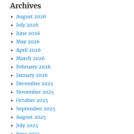
Archives
August 2026
July 2026
June 2026
May 2026
April 2026
March 2026
February 2026
January 2026
December 2025
November 2025
October 2025
September 2025
August 2025
July 2025
June 2025