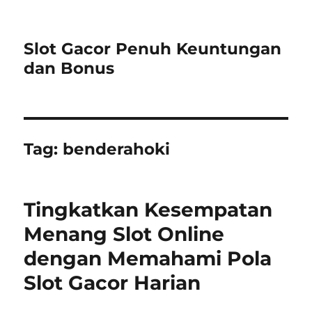
Slot Gacor Penuh Keuntungan
dan Bonus
Tag:
benderahoki
Tingkatkan Kesempatan
Menang Slot Online
dengan Memahami Pola
Slot Gacor Harian