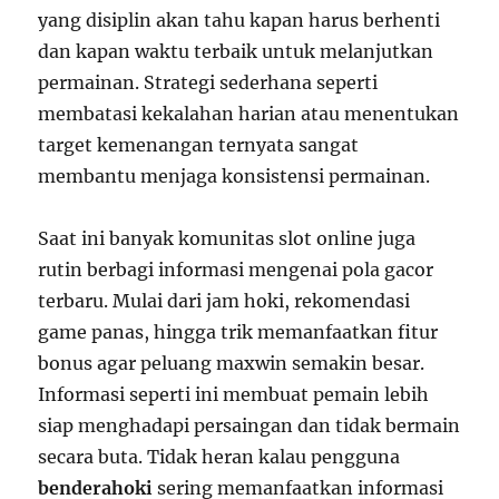
yang disiplin akan tahu kapan harus berhenti
dan kapan waktu terbaik untuk melanjutkan
permainan. Strategi sederhana seperti
membatasi kekalahan harian atau menentukan
target kemenangan ternyata sangat
membantu menjaga konsistensi permainan.
Saat ini banyak komunitas slot online juga
rutin berbagi informasi mengenai pola gacor
terbaru. Mulai dari jam hoki, rekomendasi
game panas, hingga trik memanfaatkan fitur
bonus agar peluang maxwin semakin besar.
Informasi seperti ini membuat pemain lebih
siap menghadapi persaingan dan tidak bermain
secara buta. Tidak heran kalau pengguna
benderahoki
sering memanfaatkan informasi