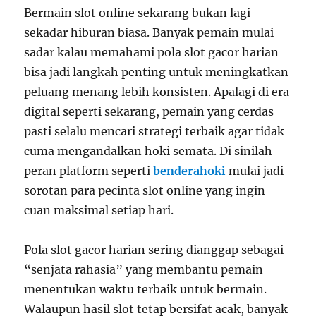
Bermain slot online sekarang bukan lagi
sekadar hiburan biasa. Banyak pemain mulai
sadar kalau memahami pola slot gacor harian
bisa jadi langkah penting untuk meningkatkan
peluang menang lebih konsisten. Apalagi di era
digital seperti sekarang, pemain yang cerdas
pasti selalu mencari strategi terbaik agar tidak
cuma mengandalkan hoki semata. Di sinilah
peran platform seperti
benderahoki
mulai jadi
sorotan para pecinta slot online yang ingin
cuan maksimal setiap hari.
Pola slot gacor harian sering dianggap sebagai
“senjata rahasia” yang membantu pemain
menentukan waktu terbaik untuk bermain.
Walaupun hasil slot tetap bersifat acak, banyak