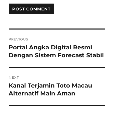
Post
PREVIOUS
navigation
Portal Angka Digital Resmi
Previous
post:
Dengan Sistem Forecast Stabil
NEXT
Kanal Terjamin Toto Macau
Next
post:
Alternatif Main Aman