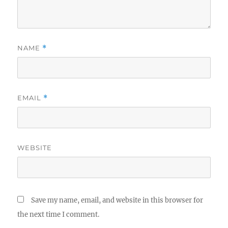
NAME
*
EMAIL
*
WEBSITE
Save my name, email, and website in this browser for
the next time I comment.