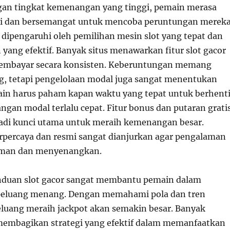
ngan tingkat kemenangan yang tinggi, pemain merasa
iri dan bersemangat untuk mencoba peruntungan mereka
 dipengaruhi oleh pemilihan mesin slot yang tepat dan
 yang efektif. Banyak situs menawarkan fitur slot gacor
membayar secara konsisten. Keberuntungan memang
g, tetapi pengelolaan modal juga sangat menentukan
main harus paham kapan waktu yang tepat untuk berhent
angan modal terlalu cepat. Fitur bonus dan putaran grati
jadi kunci utama untuk meraih kemenangan besar.
erpercaya dan resmi sangat dianjurkan agar pengalaman
aman dan menyenangkan.
duan slot gacor sangat membantu pemain dalam
eluang menang. Dengan memahami pola dan tren
uang meraih jackpot akan semakin besar. Banyak
membagikan strategi yang efektif dalam memanfaatkan