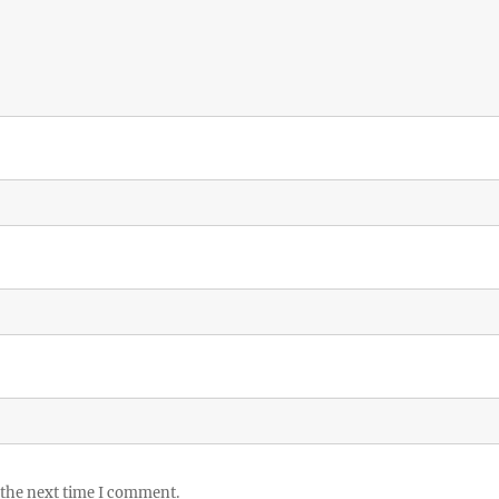
 the next time I comment.