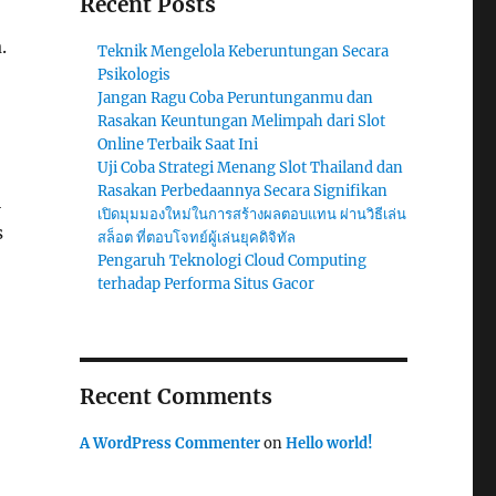
Recent Posts
.
Teknik Mengelola Keberuntungan Secara
Psikologis
Jangan Ragu Coba Peruntunganmu dan
Rasakan Keuntungan Melimpah dari Slot
Online Terbaik Saat Ini
Uji Coba Strategi Menang Slot Thailand dan
Rasakan Perbedaannya Secara Signifikan
i
เปิดมุมมองใหม่ในการสร้างผลตอบแทน ผ่านวิธีเล่น
s
สล็อต ที่ตอบโจทย์ผู้เล่นยุคดิจิทัล
Pengaruh Teknologi Cloud Computing
terhadap Performa Situs Gacor
Recent Comments
A WordPress Commenter
on
Hello world!