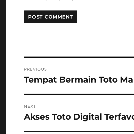
Post
PREVIOUS
navigation
Tempat Bermain Toto Ma
Previous
post:
NEXT
Akses Toto Digital Terfavo
Next
post: