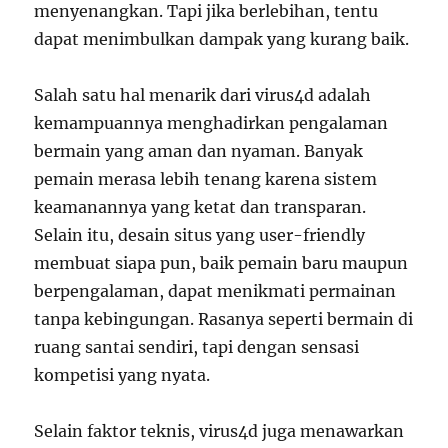
menyenangkan. Tapi jika berlebihan, tentu
dapat menimbulkan dampak yang kurang baik.
Salah satu hal menarik dari virus4d adalah
kemampuannya menghadirkan pengalaman
bermain yang aman dan nyaman. Banyak
pemain merasa lebih tenang karena sistem
keamanannya yang ketat dan transparan.
Selain itu, desain situs yang user-friendly
membuat siapa pun, baik pemain baru maupun
berpengalaman, dapat menikmati permainan
tanpa kebingungan. Rasanya seperti bermain di
ruang santai sendiri, tapi dengan sensasi
kompetisi yang nyata.
Selain faktor teknis, virus4d juga menawarkan