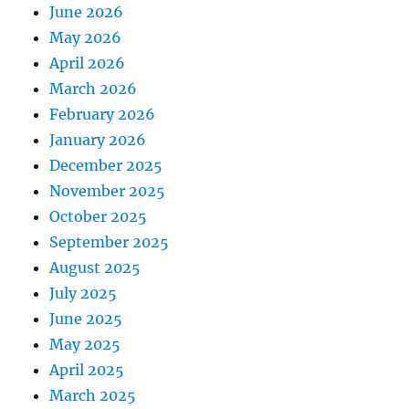
June 2026
May 2026
April 2026
March 2026
February 2026
January 2026
December 2025
November 2025
October 2025
September 2025
August 2025
July 2025
June 2025
May 2025
April 2025
March 2025