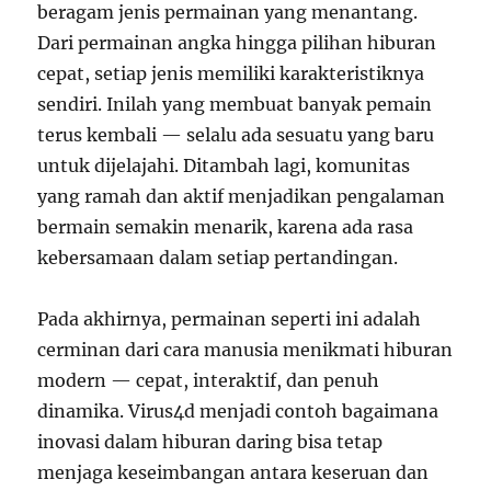
beragam jenis permainan yang menantang.
Dari permainan angka hingga pilihan hiburan
cepat, setiap jenis memiliki karakteristiknya
sendiri. Inilah yang membuat banyak pemain
terus kembali — selalu ada sesuatu yang baru
untuk dijelajahi. Ditambah lagi, komunitas
yang ramah dan aktif menjadikan pengalaman
bermain semakin menarik, karena ada rasa
kebersamaan dalam setiap pertandingan.
Pada akhirnya, permainan seperti ini adalah
cerminan dari cara manusia menikmati hiburan
modern — cepat, interaktif, dan penuh
dinamika. Virus4d menjadi contoh bagaimana
inovasi dalam hiburan daring bisa tetap
menjaga keseimbangan antara keseruan dan