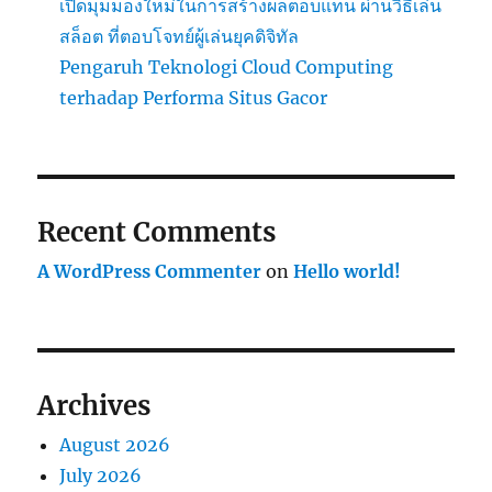
เปิดมุมมองใหม่ในการสร้างผลตอบแทน ผ่านวิธีเล่น
สล็อต ที่ตอบโจทย์ผู้เล่นยุคดิจิทัล
Pengaruh Teknologi Cloud Computing
terhadap Performa Situs Gacor
Recent Comments
A WordPress Commenter
on
Hello world!
Archives
August 2026
July 2026