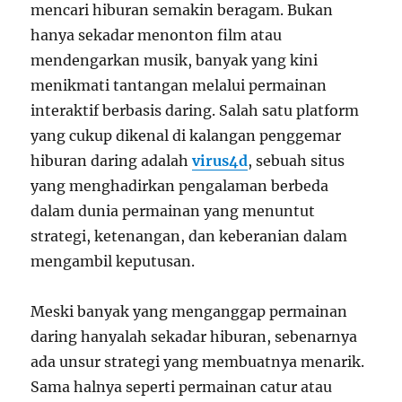
mencari hiburan semakin beragam. Bukan
hanya sekadar menonton film atau
mendengarkan musik, banyak yang kini
menikmati tantangan melalui permainan
interaktif berbasis daring. Salah satu platform
yang cukup dikenal di kalangan penggemar
hiburan daring adalah
virus4d
, sebuah situs
yang menghadirkan pengalaman berbeda
dalam dunia permainan yang menuntut
strategi, ketenangan, dan keberanian dalam
mengambil keputusan.
Meski banyak yang menganggap permainan
daring hanyalah sekadar hiburan, sebenarnya
ada unsur strategi yang membuatnya menarik.
Sama halnya seperti permainan catur atau