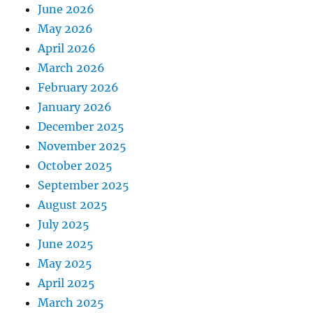
June 2026
May 2026
April 2026
March 2026
February 2026
January 2026
December 2025
November 2025
October 2025
September 2025
August 2025
July 2025
June 2025
May 2025
April 2025
March 2025