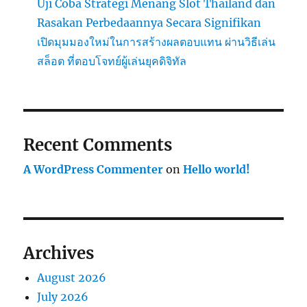
Uji Coba Strategi Menang Slot Thailand dan
Rasakan Perbedaannya Secara Signifikan
เปิดมุมมองใหม่ในการสร้างผลตอบแทน ผ่านวิธีเล่น
สล็อต ที่ตอบโจทย์ผู้เล่นยุคดิจิทัล
Recent Comments
A WordPress Commenter
on
Hello world!
Archives
August 2026
July 2026