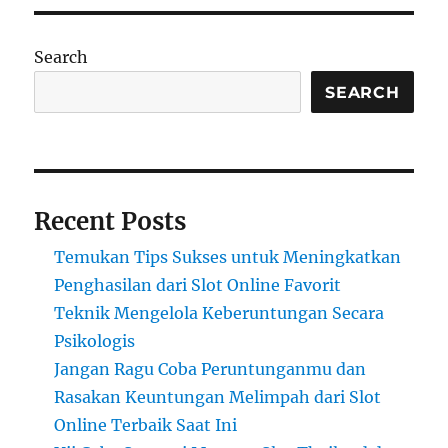
Menarik
dari
Hiburan
Search
yang
Penuh
SEARCH
Strategi
Recent Posts
Temukan Tips Sukses untuk Meningkatkan
Penghasilan dari Slot Online Favorit
Teknik Mengelola Keberuntungan Secara
Psikologis
Jangan Ragu Coba Peruntunganmu dan
Rasakan Keuntungan Melimpah dari Slot
Online Terbaik Saat Ini