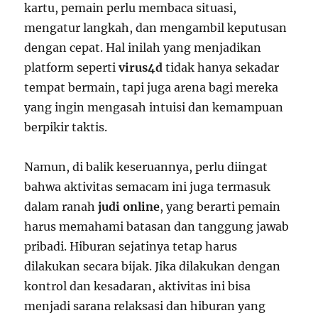
kartu, pemain perlu membaca situasi,
mengatur langkah, dan mengambil keputusan
dengan cepat. Hal inilah yang menjadikan
platform seperti
virus4d
tidak hanya sekadar
tempat bermain, tapi juga arena bagi mereka
yang ingin mengasah intuisi dan kemampuan
berpikir taktis.
Namun, di balik keseruannya, perlu diingat
bahwa aktivitas semacam ini juga termasuk
dalam ranah
judi online
, yang berarti pemain
harus memahami batasan dan tanggung jawab
pribadi. Hiburan sejatinya tetap harus
dilakukan secara bijak. Jika dilakukan dengan
kontrol dan kesadaran, aktivitas ini bisa
menjadi sarana relaksasi dan hiburan yang