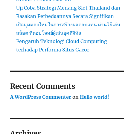
Uji Coba Strategi Menang Slot Thailand dan
Rasakan Perbedaannya Secara Signifikan
เปิดมุมมองใหม่ในการสร้างผลตอบแทน ผ่านวิธีเล่น
สล็อต ที่ตอบโจทย์ผู้เล่นยุคดิจิทัล
Pengaruh Teknologi Cloud Computing
terhadap Performa Situs Gacor
Recent Comments
A WordPress Commenter
on
Hello world!
Archives