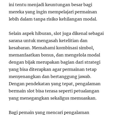
ini tentu menjadi keuntungan besar bagi
mereka yang ingin mempelajari permainan
lebih dalam tanpa risiko kehilangan modal.
Selain aspek hiburan, slot juga dikenal sebagai
sarana untuk mengasah ketelitian dan
kesabaran. Memahami kombinasi simbol,
memanfaatkan bonus, dan mengelola modal
dengan bijak merupakan bagian dari strategi
yang bisa diterapkan agar permainan tetap
menyenangkan dan bertanggung jawab.
Dengan pendekatan yang tepat, pengalaman
bermain slot bisa terasa seperti petualangan
yang menegangkan sekaligus memuaskan.
Bagi pemain yang mencari pengalaman