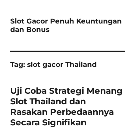
Slot Gacor Penuh Keuntungan
dan Bonus
Tag:
slot gacor Thailand
Uji Coba Strategi Menang
Slot Thailand dan
Rasakan Perbedaannya
Secara Signifikan