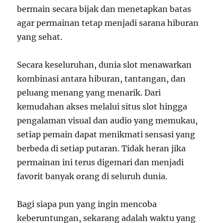
bermain secara bijak dan menetapkan batas
agar permainan tetap menjadi sarana hiburan
yang sehat.
Secara keseluruhan, dunia slot menawarkan
kombinasi antara hiburan, tantangan, dan
peluang menang yang menarik. Dari
kemudahan akses melalui situs slot hingga
pengalaman visual dan audio yang memukau,
setiap pemain dapat menikmati sensasi yang
berbeda di setiap putaran. Tidak heran jika
permainan ini terus digemari dan menjadi
favorit banyak orang di seluruh dunia.
Bagi siapa pun yang ingin mencoba
keberuntungan, sekarang adalah waktu yang