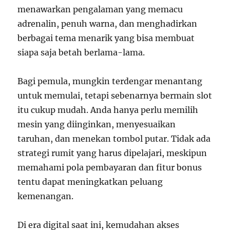
menawarkan pengalaman yang memacu
adrenalin, penuh warna, dan menghadirkan
berbagai tema menarik yang bisa membuat
siapa saja betah berlama-lama.
Bagi pemula, mungkin terdengar menantang
untuk memulai, tetapi sebenarnya bermain slot
itu cukup mudah. Anda hanya perlu memilih
mesin yang diinginkan, menyesuaikan
taruhan, dan menekan tombol putar. Tidak ada
strategi rumit yang harus dipelajari, meskipun
memahami pola pembayaran dan fitur bonus
tentu dapat meningkatkan peluang
kemenangan.
Di era digital saat ini, kemudahan akses