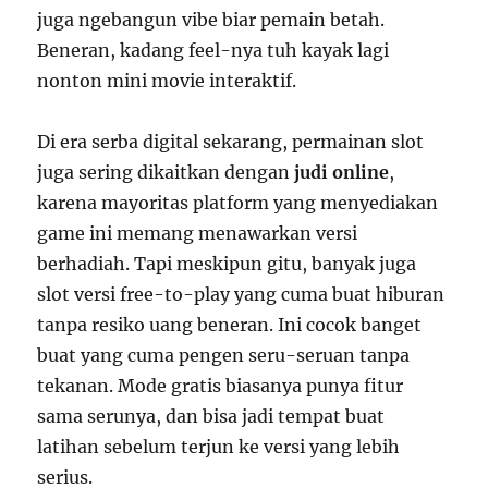
juga ngebangun vibe biar pemain betah.
Beneran, kadang feel-nya tuh kayak lagi
nonton mini movie interaktif.
Di era serba digital sekarang, permainan slot
juga sering dikaitkan dengan
judi online
,
karena mayoritas platform yang menyediakan
game ini memang menawarkan versi
berhadiah. Tapi meskipun gitu, banyak juga
slot versi free-to-play yang cuma buat hiburan
tanpa resiko uang beneran. Ini cocok banget
buat yang cuma pengen seru-seruan tanpa
tekanan. Mode gratis biasanya punya fitur
sama serunya, dan bisa jadi tempat buat
latihan sebelum terjun ke versi yang lebih
serius.