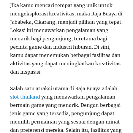
Jika kamu mencari tempat yang unik untuk
mengeksplorasi kreativitas, maka Raja Buaya di
Jababeka, Cikarang, menjadi pilihan yang tepat.
Lokasi ini menawarkan pengalaman yang
menarik bagi pengunjung, terutama bagi
pecinta game dan industri hiburan. Di sini,
kamu dapat menemukan berbagai fasilitas dan
aktivitas yang dapat meningkatkan kreativitas
dan inspirasi.
Salah satu atraksi utama di Raja Buaya adalah
slot thailand
yang menawarkan pengalaman
bermain game yang menarik. Dengan berbagai
jenis game yang tersedia, pengunjung dapat
memilih permainan yang sesuai dengan minat
dan preferensi mereka. Selain itu, fasilitas yang