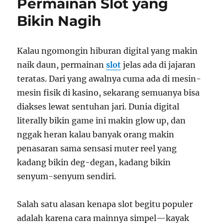
Permainan Slot yang
di
Bikin Nagih
Dunia
Permainan
Modern
Kalau ngomongin hiburan digital yang makin
naik daun, permainan
slot
jelas ada di jajaran
teratas. Dari yang awalnya cuma ada di mesin-
mesin fisik di kasino, sekarang semuanya bisa
diakses lewat sentuhan jari. Dunia digital
literally bikin game ini makin glow up, dan
nggak heran kalau banyak orang makin
penasaran sama sensasi muter reel yang
kadang bikin deg-degan, kadang bikin
senyum-senyum sendiri.
Salah satu alasan kenapa slot begitu populer
adalah karena cara mainnya simpel—kayak