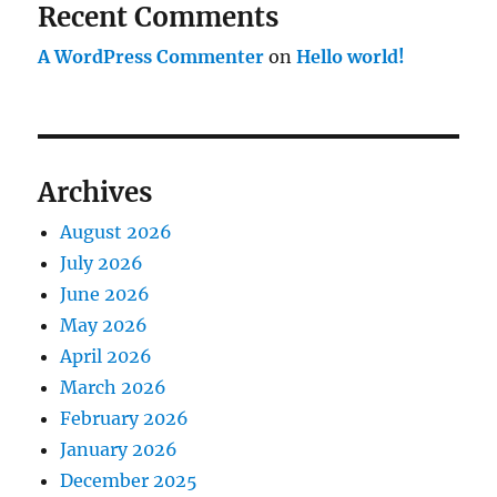
Recent Comments
A WordPress Commenter
on
Hello world!
Archives
August 2026
July 2026
June 2026
May 2026
April 2026
March 2026
February 2026
January 2026
December 2025