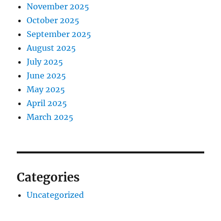
November 2025
October 2025
September 2025
August 2025
July 2025
June 2025
May 2025
April 2025
March 2025
Categories
Uncategorized