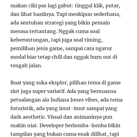
makan ciki pas lagi gabut: tinggal klik, putar,
dan lihat hasilnya. Tapi meskipun sederhana,
ada sentuhan strategi yang bikin pemain
merasa tertantang. Nggak cuma soal
keberuntungan, tapi juga soal timing,
pemilihan jenis game, sampai cara ngatur
modal biar tetap chill dan nggak burn out di
tengah jalan.
Buat yang suka eksplor, pilihan tema di game
slot juga super variatif. Ada yang bernuansa
petualangan ala Indiana Jones vibes, ada tema
futuristik, ada yang imut-imut sampai yang
dark aesthetic. Visual dan animasinya pun
makin niat. Developer berlomba-lomba bikin
tampilan yang bukan cuma enak dilihat, tapi