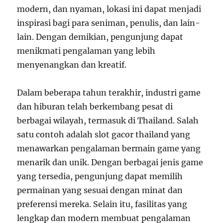
modern, dan nyaman, lokasi ini dapat menjadi
inspirasi bagi para seniman, penulis, dan lain-
lain. Dengan demikian, pengunjung dapat
menikmati pengalaman yang lebih
menyenangkan dan kreatif.
Dalam beberapa tahun terakhir, industri game
dan hiburan telah berkembang pesat di
berbagai wilayah, termasuk di Thailand. Salah
satu contoh adalah slot gacor thailand yang
menawarkan pengalaman bermain game yang
menarik dan unik. Dengan berbagai jenis game
yang tersedia, pengunjung dapat memilih
permainan yang sesuai dengan minat dan
preferensi mereka. Selain itu, fasilitas yang
lengkap dan modern membuat pengalaman