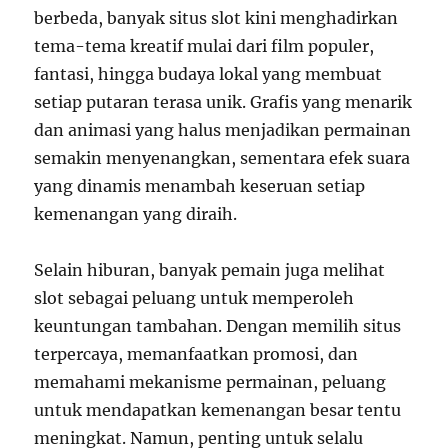
berbeda, banyak situs slot kini menghadirkan
tema-tema kreatif mulai dari film populer,
fantasi, hingga budaya lokal yang membuat
setiap putaran terasa unik. Grafis yang menarik
dan animasi yang halus menjadikan permainan
semakin menyenangkan, sementara efek suara
yang dinamis menambah keseruan setiap
kemenangan yang diraih.
Selain hiburan, banyak pemain juga melihat
slot sebagai peluang untuk memperoleh
keuntungan tambahan. Dengan memilih situs
terpercaya, memanfaatkan promosi, dan
memahami mekanisme permainan, peluang
untuk mendapatkan kemenangan besar tentu
meningkat. Namun, penting untuk selalu