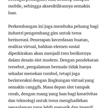
mobile, sehingga aksesibilitasnya semakin
luas.
Perkembangan ini juga membuka peluang bagi
industri pengembang gim untuk terus
berinovasi. Penerapan kecerdasan buatan,
realitas virtual, bahkan elemen sosial
diperkirakan akan menjadi tren berikutnya
dalam desain slot modern. Dengan pendekatan
tersebut, pengalaman bermain tidak hanya
sekadar menekan tombol, tetapi juga
berinteraksi dengan lingkungan virtual yang
semakin canggih. Masa depan slot tampak
cerah, dengan ruang yang luas bagi kreativitas
dan teknologi untuk terus menghadirkan
pengalaman yang lebih menarik dan imersif