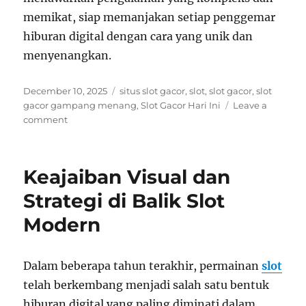
memikat, siap memanjakan setiap penggemar
hiburan digital dengan cara yang unik dan
menyenangkan.
Posted
Tags
December 10, 2025
situs slot gacor
,
slot
,
slot gacor
,
slot
on
gacor gampang menang
,
Slot Gacor Hari Ini
Leave a
on
comment
Sensasi
Hiburan
Digital:
Keajaiban Visual dan
Cara
Seru
Strategi di Balik Slot
Menikmati
Modern
Permainan
Online
Dalam beberapa tahun terakhir, permainan
slot
telah berkembang menjadi salah satu bentuk
hiburan digital yang paling diminati dalam