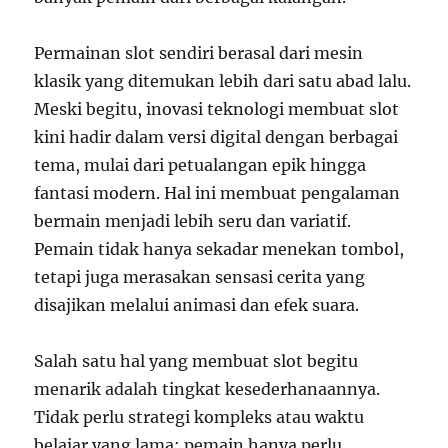
Permainan slot sendiri berasal dari mesin
klasik yang ditemukan lebih dari satu abad lalu.
Meski begitu, inovasi teknologi membuat slot
kini hadir dalam versi digital dengan berbagai
tema, mulai dari petualangan epik hingga
fantasi modern. Hal ini membuat pengalaman
bermain menjadi lebih seru dan variatif.
Pemain tidak hanya sekadar menekan tombol,
tetapi juga merasakan sensasi cerita yang
disajikan melalui animasi dan efek suara.
Salah satu hal yang membuat slot begitu
menarik adalah tingkat kesederhanaannya.
Tidak perlu strategi kompleks atau waktu
belajar yang lama; pemain hanya perlu