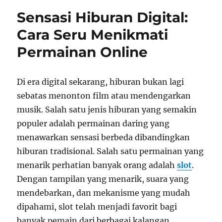
Pola
Sensasi Hiburan Digital:
Menang
di
Cara Seru Menikmati
Dunia
Permainan Online
Slot
Modern
Di era digital sekarang, hiburan bukan lagi
sebatas menonton film atau mendengarkan
musik. Salah satu jenis hiburan yang semakin
populer adalah permainan daring yang
menawarkan sensasi berbeda dibandingkan
hiburan tradisional. Salah satu permainan yang
menarik perhatian banyak orang adalah
slot
.
Dengan tampilan yang menarik, suara yang
mendebarkan, dan mekanisme yang mudah
dipahami, slot telah menjadi favorit bagi
banyak pemain dari berbagai kalangan.