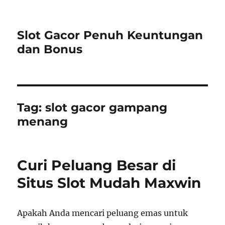
Slot Gacor Penuh Keuntungan
dan Bonus
Tag:
slot gacor gampang
menang
Curi Peluang Besar di
Situs Slot Mudah Maxwin
Apakah Anda mencari peluang emas untuk