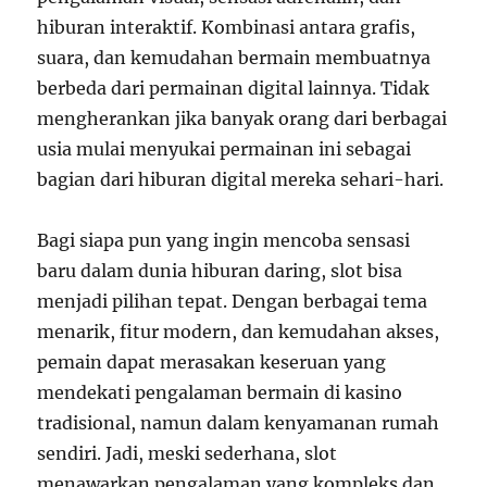
hiburan interaktif. Kombinasi antara grafis,
suara, dan kemudahan bermain membuatnya
berbeda dari permainan digital lainnya. Tidak
mengherankan jika banyak orang dari berbagai
usia mulai menyukai permainan ini sebagai
bagian dari hiburan digital mereka sehari-hari.
Bagi siapa pun yang ingin mencoba sensasi
baru dalam dunia hiburan daring, slot bisa
menjadi pilihan tepat. Dengan berbagai tema
menarik, fitur modern, dan kemudahan akses,
pemain dapat merasakan keseruan yang
mendekati pengalaman bermain di kasino
tradisional, namun dalam kenyamanan rumah
sendiri. Jadi, meski sederhana, slot
menawarkan pengalaman yang kompleks dan