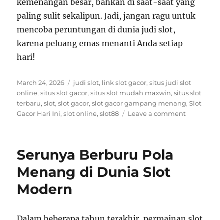
kemenangan besar, bahkan di saat-saat yang
paling sulit sekalipun. Jadi, jangan ragu untuk
mencoba peruntungan di dunia judi slot,
karena peluang emas menanti Anda setiap
hari!
Posted
Tags
March 24, 2026
judi slot
,
link slot gacor
,
situs judi slot
on
online
,
situs slot gacor
,
situs slot mudah maxwin
,
situs slot
terbaru
,
slot
,
slot gacor
,
slot gacor gampang menang
,
Slot
on
Gacor Hari Ini
,
slot online
,
slot88
Leave a comment
Curi
Peluang
Besar
Serunya Berburu Pola
di
Situs
Menang di Dunia Slot
Slot
Modern
Mudah
Maxwin
Dalam beberapa tahun terakhir, permainan slot