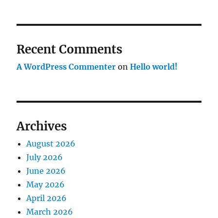
Recent Comments
A WordPress Commenter
on
Hello world!
Archives
August 2026
July 2026
June 2026
May 2026
April 2026
March 2026