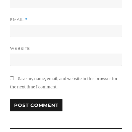
EMAIL
*
WEBSITE
Save my name, email, and website in this browser for
the next time I comment.