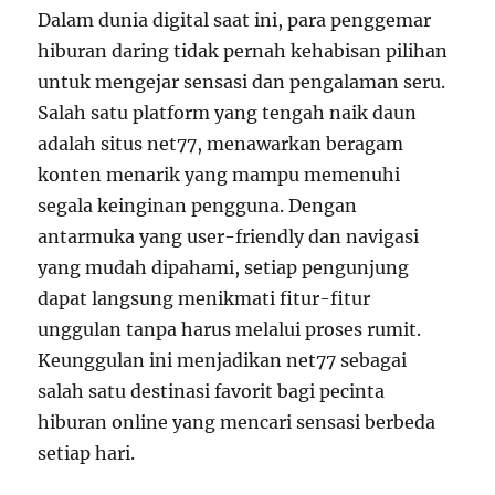
Dalam dunia digital saat ini, para penggemar
hiburan daring tidak pernah kehabisan pilihan
untuk mengejar sensasi dan pengalaman seru.
Salah satu platform yang tengah naik daun
adalah situs net77, menawarkan beragam
konten menarik yang mampu memenuhi
segala keinginan pengguna. Dengan
antarmuka yang user-friendly dan navigasi
yang mudah dipahami, setiap pengunjung
dapat langsung menikmati fitur-fitur
unggulan tanpa harus melalui proses rumit.
Keunggulan ini menjadikan net77 sebagai
salah satu destinasi favorit bagi pecinta
hiburan online yang mencari sensasi berbeda
setiap hari.