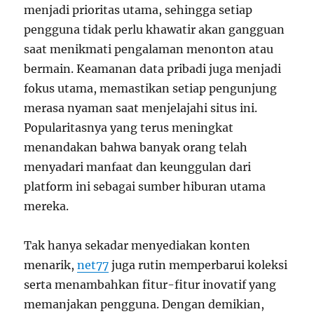
menjadi prioritas utama, sehingga setiap
pengguna tidak perlu khawatir akan gangguan
saat menikmati pengalaman menonton atau
bermain. Keamanan data pribadi juga menjadi
fokus utama, memastikan setiap pengunjung
merasa nyaman saat menjelajahi situs ini.
Popularitasnya yang terus meningkat
menandakan bahwa banyak orang telah
menyadari manfaat dan keunggulan dari
platform ini sebagai sumber hiburan utama
mereka.
Tak hanya sekadar menyediakan konten
menarik,
net77
juga rutin memperbarui koleksi
serta menambahkan fitur-fitur inovatif yang
memanjakan pengguna. Dengan demikian,