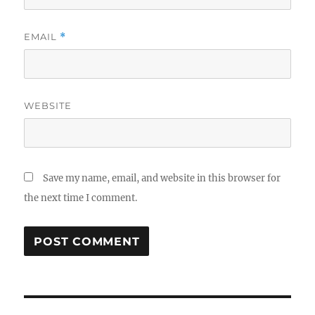
EMAIL
*
WEBSITE
Save my name, email, and website in this browser for
the next time I comment.
Post