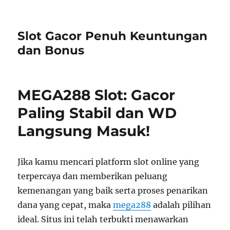
Slot Gacor Penuh Keuntungan
dan Bonus
MEGA288 Slot: Gacor
Paling Stabil dan WD
Langsung Masuk!
Jika kamu mencari platform slot online yang
terpercaya dan memberikan peluang
kemenangan yang baik serta proses penarikan
dana yang cepat, maka
mega288
adalah pilihan
ideal. Situs ini telah terbukti menawarkan