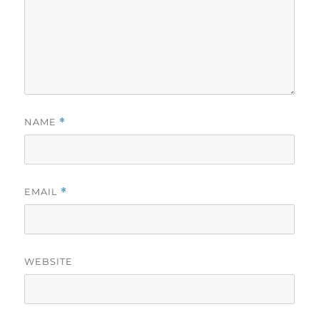
NAME
*
EMAIL
*
WEBSITE