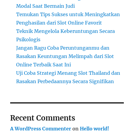
Modal Saat Bermain Judi
Temukan Tips Sukses untuk Meningkatkan
Penghasilan dari Slot Online Favorit
Teknik Mengelola Keberuntungan Secara
Psikologis
Jangan Ragu Coba Peruntunganmu dan
Rasakan Keuntungan Melimpah dari Slot
Online Terbaik Saat Ini
Uji Coba Strategi Menang Slot Thailand dan
Rasakan Perbedaannya Secara Signifikan
Recent Comments
A WordPress Commenter
on
Hello world!