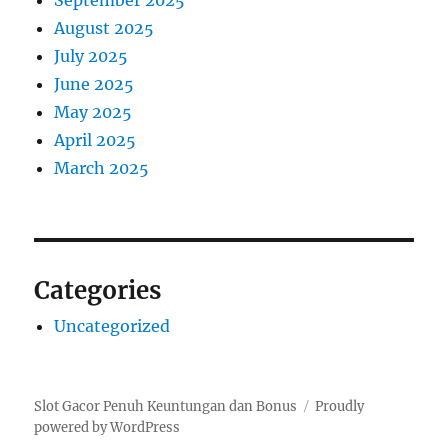
September 2025
August 2025
July 2025
June 2025
May 2025
April 2025
March 2025
Categories
Uncategorized
Slot Gacor Penuh Keuntungan dan Bonus
Proudly
powered by WordPress