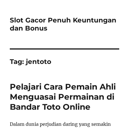
Slot Gacor Penuh Keuntungan
dan Bonus
Tag:
jentoto
Pelajari Cara Pemain Ahli
Menguasai Permainan di
Bandar Toto Online
Dalam dunia perjudian daring yang semakin