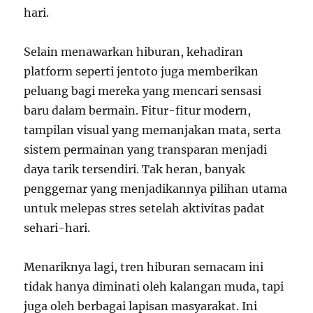
hari.
Selain menawarkan hiburan, kehadiran
platform seperti jentoto juga memberikan
peluang bagi mereka yang mencari sensasi
baru dalam bermain. Fitur-fitur modern,
tampilan visual yang memanjakan mata, serta
sistem permainan yang transparan menjadi
daya tarik tersendiri. Tak heran, banyak
penggemar yang menjadikannya pilihan utama
untuk melepas stres setelah aktivitas padat
sehari-hari.
Menariknya lagi, tren hiburan semacam ini
tidak hanya diminati oleh kalangan muda, tapi
juga oleh berbagai lapisan masyarakat. Ini