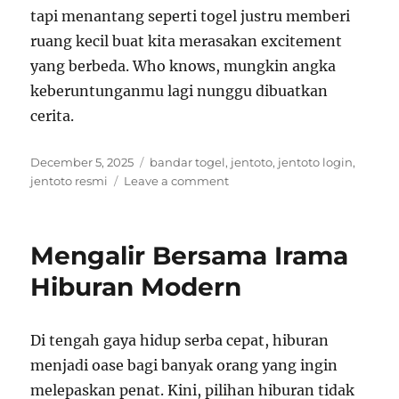
tapi menantang seperti togel justru memberi
ruang kecil buat kita merasakan excitement
yang berbeda. Who knows, mungkin angka
keberuntunganmu lagi nunggu dibuatkan
cerita.
Posted
Tags
December 5, 2025
bandar togel
,
jentoto
,
jentoto login
,
on
on
jentoto resmi
Leave a comment
Rahasia
Seru
di
Mengalir Bersama Irama
Balik
Dunia
Hiburan Modern
Togel
Digital
Di tengah gaya hidup serba cepat, hiburan
menjadi oase bagi banyak orang yang ingin
melepaskan penat. Kini, pilihan hiburan tidak