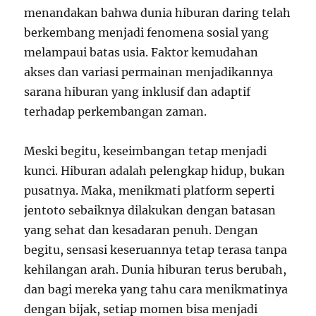
menandakan bahwa dunia hiburan daring telah
berkembang menjadi fenomena sosial yang
melampaui batas usia. Faktor kemudahan
akses dan variasi permainan menjadikannya
sarana hiburan yang inklusif dan adaptif
terhadap perkembangan zaman.
Meski begitu, keseimbangan tetap menjadi
kunci. Hiburan adalah pelengkap hidup, bukan
pusatnya. Maka, menikmati platform seperti
jentoto sebaiknya dilakukan dengan batasan
yang sehat dan kesadaran penuh. Dengan
begitu, sensasi keseruannya tetap terasa tanpa
kehilangan arah. Dunia hiburan terus berubah,
dan bagi mereka yang tahu cara menikmatinya
dengan bijak, setiap momen bisa menjadi