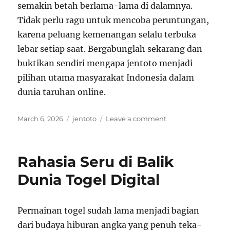
semakin betah berlama-lama di dalamnya.
Tidak perlu ragu untuk mencoba peruntungan,
karena peluang kemenangan selalu terbuka
lebar setiap saat. Bergabunglah sekarang dan
buktikan sendiri mengapa jentoto menjadi
pilihan utama masyarakat Indonesia dalam
dunia taruhan online.
Posted
Tags
on
March 6, 2026
jentoto
Leave a comment
on
Pelajari
Cara
Pemain
Rahasia Seru di Balik
Ahli
Menguasai
Dunia Togel Digital
Permainan
di
Bandar
Permainan togel sudah lama menjadi bagian
Toto
dari budaya hiburan angka yang penuh teka-
Online