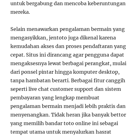
untuk bergabung dan mencoba keberuntungan
mereka.
Selain menawarkan pengalaman bermain yang
mengasyikkan, jentoto juga dikenal karena
kemudahan akses dan proses pendaftaran yang
cepat. Situs ini dirancang agar pengguna dapat
mengaksesnya lewat berbagai perangkat, mulai
dari ponsel pintar hingga komputer desktop,
tanpa hambatan berarti. Berbagai fitur canggih
seperti live chat customer support dan sistem
pembayaran yang lengkap membuat
pengalaman bermain menjadi lebih praktis dan
menyenangkan. Tidak heran jika banyak bettor
yang memilih bandar toto online ini sebagai
tempat utama untuk menyalurkan hasrat