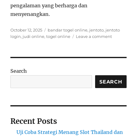
pengalaman yang berharga dan
menyenangkan.
Posted
Tags
October 12, 2025
bandar togel online
,
jentoto
,
jentoto
on
on
login
,
judi online
,
togel online
Leave a comment
Mengalir
Bersama
Irama
Hiburan
Modern
Search
SEARCH
Recent Posts
Uji Coba Strategi Menang Slot Thailand dan