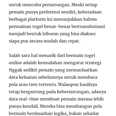
untuk mencoba peruntungan. Meski setiap
pemain punya preferensi sendiri, keberadaan
berbagai platform ini menunjukkan bahwa
permainan togel benar-benar bertransformasi
menjadi bentuk hiburan yang bisa diakses
siapa pun secara mudah dan cepat.
Salah satu hal menarik dari bermain togel
online adalah kemudahan mengatur strategi.
Nggak sedikit pemain yang memanfaatkan
data keluaran sebelumnya untuk membaca
pola atau tren tertentu. Walaupun hasilnya
tetap bergantung pada keberuntungan, adanya
data real-time membuat pemain merasa lebih
punya kendali. Mereka bisa membangun pola
bermain berdasarkan logika, bukan sekadar