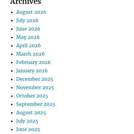
Archives
August 2026
July 2026
June 2026
May 2026
April 2026
March 2026
February 2026
January 2026
December 2025
November 2025
October 2025
September 2025
August 2025
July 2025
June 2025