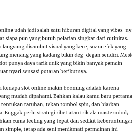
nline udah jadi salah satu hiburan digital yang vibes-ny
t siapa pun yang butuh pelarian singkat dari rutinitas.
u langsung disambut visual yang kece, suara efek yang
luang menang yang kadang bikin deg-degan sendiri. Mesk
 slot punya daya tarik unik yang bikin banyak pemain
 buat nyari sensasi putaran berikutnya.
an kenapa slot online makin booming adalah karena
ang mudah dipahami. Bahkan kalau kamu baru pertam
p tentukan taruhan, tekan tombol spin, dan biarkan
. Enggak perlu strategi ribet atau trik ala mastermind;
kan cuma feeling yang tepat dan sedikit keberuntunga
un simple, tetap ada seni menikmati permainan ini—