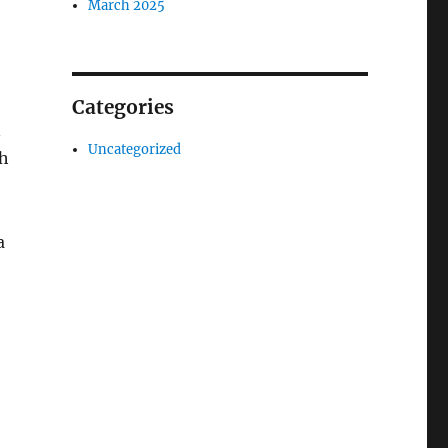
March 2025
Categories
n
Uncategorized
ih
a