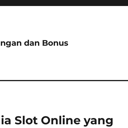
ungan dan Bonus
ia Slot Online yang