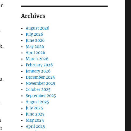
ar
Archives
August 2026
k
July 2026
June 2026
k.
May 2026
April 2026
March 2026
February 2026
January 2026
December 2025
u.
November 2025
October 2025
September 2025
August 2025
.
July 2025
June 2025
a
May 2025
April 2025
r