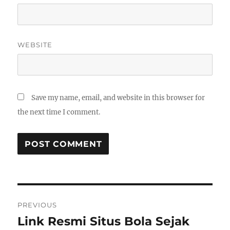
WEBSITE
Save my name, email, and website in this browser for
the next time I comment.
Post
PREVIOUS
navigation
Link Resmi Situs Bola Sejak
Previous