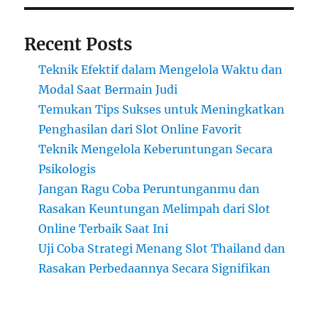
Recent Posts
Teknik Efektif dalam Mengelola Waktu dan
Modal Saat Bermain Judi
Temukan Tips Sukses untuk Meningkatkan
Penghasilan dari Slot Online Favorit
Teknik Mengelola Keberuntungan Secara
Psikologis
Jangan Ragu Coba Peruntunganmu dan
Rasakan Keuntungan Melimpah dari Slot
Online Terbaik Saat Ini
Uji Coba Strategi Menang Slot Thailand dan
Rasakan Perbedaannya Secara Signifikan