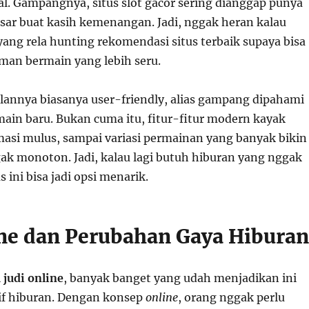
al. Gampangnya, situs slot gacor sering dianggap punya
esar buat kasih kemenangan. Jadi, nggak heran kalau
ang rela hunting rekomendasi situs terbaik supaya bisa
man bermain yang lebih seru.
ilannya biasanya user-friendly, alias gampang dipahami
ain baru. Bukan cuma itu, fitur-fitur modern kayak
imasi mulus, sampai variasi permainan yang banyak bikin
gak monoton. Jadi, kalau lagi butuh hiburan yang nggak
s ini bisa jadi opsi menarik.
ine dan Perubahan Gaya Hiburan
l
judi online
, banyak banget yang udah menjadikan ini
tif hiburan. Dengan konsep
online
, orang nggak perlu