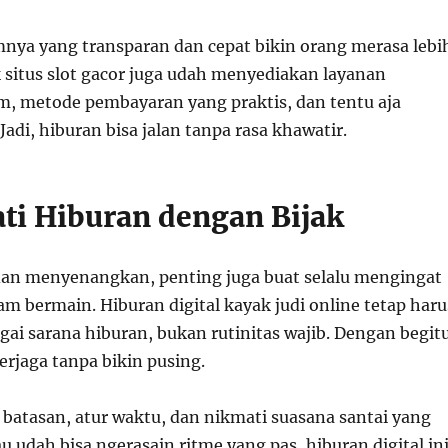
emnya yang transparan dan cepat bikin orang merasa lebi
situs slot gacor juga udah menyediakan layanan
m, metode pembayaran yang praktis, dan tentu aja
adi, hiburan bisa jalan tanpa rasa khawatir.
i Hiburan dengan Bijak
an menyenangkan, penting juga buat selalu mengingat
lam bermain. Hiburan digital kayak judi online tetap haru
gai sarana hiburan, bukan rutinitas wajib. Dengan begitu
erjaga tanpa bikin pusing.
batasan, atur waktu, dan nikmati suasana santai yang
u udah bisa ngerasain ritme yang pas, hiburan digital in