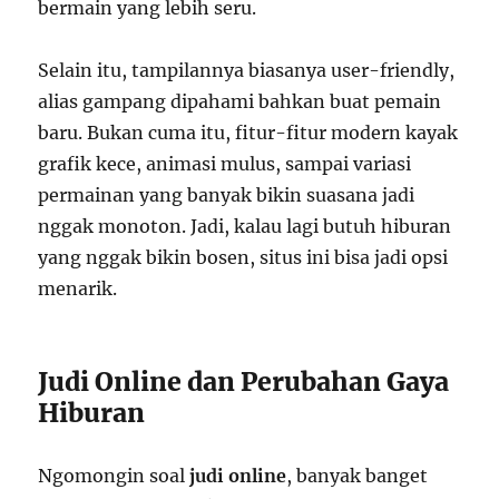
bermain yang lebih seru.
Selain itu, tampilannya biasanya user-friendly,
alias gampang dipahami bahkan buat pemain
baru. Bukan cuma itu, fitur-fitur modern kayak
grafik kece, animasi mulus, sampai variasi
permainan yang banyak bikin suasana jadi
nggak monoton. Jadi, kalau lagi butuh hiburan
yang nggak bikin bosen, situs ini bisa jadi opsi
menarik.
Judi Online dan Perubahan Gaya
Hiburan
Ngomongin soal
judi online
, banyak banget