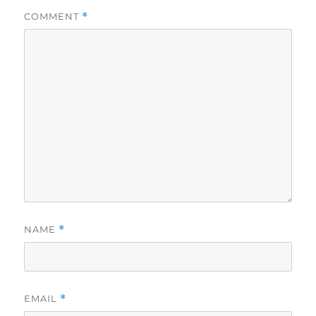
COMMENT
*
NAME
*
EMAIL
*