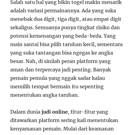
Salah satu hal yang bikin togel makin menarik
adalah variasi permainannya. Ada yang suka
menebak dua digit, tiga digit, atau empat digit
sekaligus. Semuanya punya tingkat risiko dan
potensi kemenangan yang beda-beda. Yang
main santai bisa pilih taruhan kecil, sementara
yang suka tantangan bisa ngegas ke angka
besar. Nah, di sinilah peran platform yang
aman dan terpercaya jadi penting. Banyak
pemain pemula yang nggak sadar kalau
memilih tempat bermain itu sepenting
menentukan angka taruhan.
Dalam dunia
judi online
, fitur-fitur yang
ditawarkan platform sering kali menentukan
kenyamanan pemain. Mulai dari keamanan