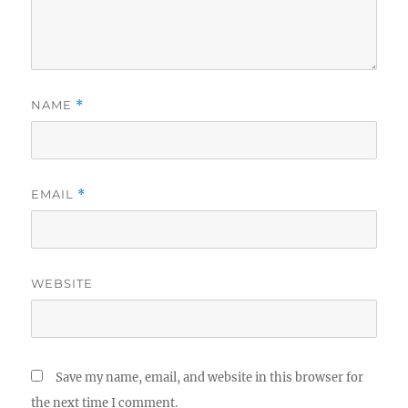
NAME
*
EMAIL
*
WEBSITE
Save my name, email, and website in this browser for
the next time I comment.