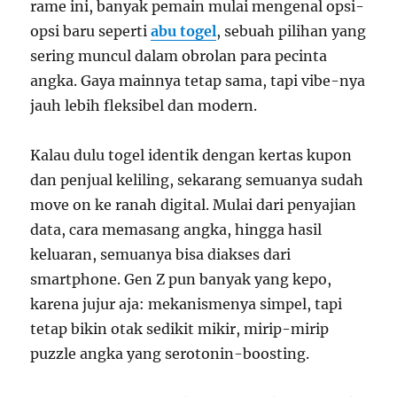
rame ini, banyak pemain mulai mengenal opsi-
opsi baru seperti
abu togel
, sebuah pilihan yang
sering muncul dalam obrolan para pecinta
angka. Gaya mainnya tetap sama, tapi vibe-nya
jauh lebih fleksibel dan modern.
Kalau dulu togel identik dengan kertas kupon
dan penjual keliling, sekarang semuanya sudah
move on ke ranah digital. Mulai dari penyajian
data, cara memasang angka, hingga hasil
keluaran, semuanya bisa diakses dari
smartphone. Gen Z pun banyak yang kepo,
karena jujur aja: mekanismenya simpel, tapi
tetap bikin otak sedikit mikir, mirip-mirip
puzzle angka yang serotonin-boosting.