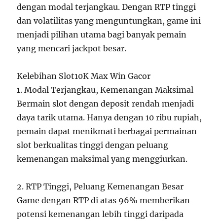
dengan modal terjangkau. Dengan RTP tinggi
dan volatilitas yang menguntungkan, game ini
menjadi pilihan utama bagi banyak pemain
yang mencari jackpot besar.
Kelebihan Slot10K Max Win Gacor
1. Modal Terjangkau, Kemenangan Maksimal
Bermain slot dengan deposit rendah menjadi
daya tarik utama. Hanya dengan 10 ribu rupiah,
pemain dapat menikmati berbagai permainan
slot berkualitas tinggi dengan peluang
kemenangan maksimal yang menggiurkan.
2. RTP Tinggi, Peluang Kemenangan Besar
Game dengan RTP di atas 96% memberikan
potensi kemenangan lebih tinggi daripada