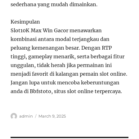
sederhana yang mudah dimainkan.
Kesimpulan
Slot10K Max Win Gacor menawarkan
kombinasi antara modal terjangkau dan
peluang kemenangan besar. Dengan RTP
tinggi, gameplay menarik, serta berbagai fitur
unggulan, tidak herah jika permainan ini
menjadi favorit di kalangan pemain slot online.
Jangan lupa untuk mencoba keberuntungan
anda di Bbfstoto, situs slot online terpercaya.
Author
Posted
admin
March 9, 2025
on