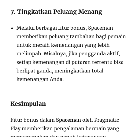
7.
Tingkatkan Peluang Menang
Melalui berbagai fitur bonus, Spaceman
memberikan peluang tambahan bagi pemain
untuk meraih kemenangan yang lebih
melimpah. Misalnya, jika pengganda aktif,
setiap kemenangan di putaran tertentu bisa
berlipat ganda, meningkatkan total
kemenangan Anda.
Kesimpulan
Fitur bonus dalam
Spaceman
oleh Pragmatic
Play memberikan pengalaman bermain yang