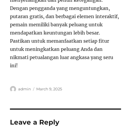
menyenangkan dan penuh ketegangan.
Dengan pengganda yang menguntungkan,
putaran gratis, dan berbagai elemen interaktif,
pemain memiliki banyak peluang untuk
mendapatkan keuntungan lebih besar.
Pastikan untuk memanfaatkan setiap fitur
untuk meningkatkan peluang Anda dan
nikmati petualangan luar angkasa yang seru
ini!
Author
Posted
admin
March 9, 2025
on
Leave a Reply