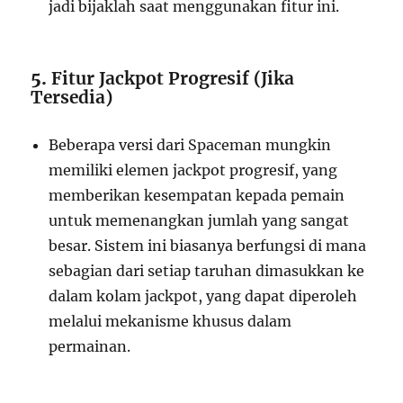
jadi bijaklah saat menggunakan fitur ini.
5.
Fitur Jackpot Progresif (Jika
Tersedia)
Beberapa versi dari Spaceman mungkin
memiliki elemen jackpot progresif, yang
memberikan kesempatan kepada pemain
untuk memenangkan jumlah yang sangat
besar. Sistem ini biasanya berfungsi di mana
sebagian dari setiap taruhan dimasukkan ke
dalam kolam jackpot, yang dapat diperoleh
melalui mekanisme khusus dalam
permainan.