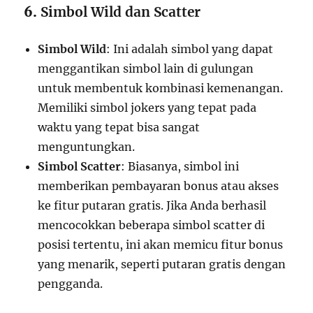
6.
Simbol Wild dan Scatter
Simbol Wild
: Ini adalah simbol yang dapat
menggantikan simbol lain di gulungan
untuk membentuk kombinasi kemenangan.
Memiliki simbol jokers yang tepat pada
waktu yang tepat bisa sangat
menguntungkan.
Simbol Scatter
: Biasanya, simbol ini
memberikan pembayaran bonus atau akses
ke fitur putaran gratis. Jika Anda berhasil
mencocokkan beberapa simbol scatter di
posisi tertentu, ini akan memicu fitur bonus
yang menarik, seperti putaran gratis dengan
pengganda.