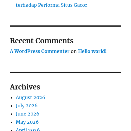
terhadap Performa Situs Gacor
Recent Comments
A WordPress Commenter
on
Hello world!
Archives
August 2026
July 2026
June 2026
May 2026
April 2026