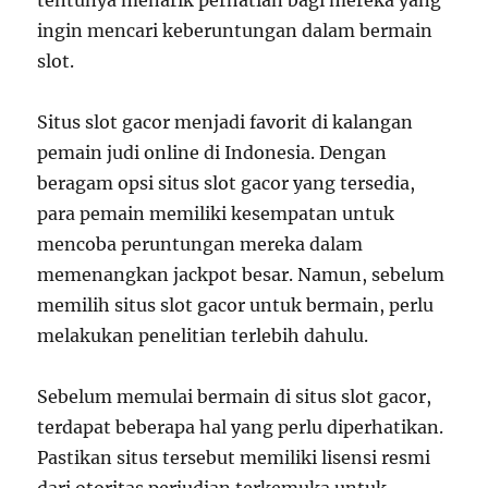
tentunya menarik perhatian bagi mereka yang
ingin mencari keberuntungan dalam bermain
slot.
Situs slot gacor menjadi favorit di kalangan
pemain judi online di Indonesia. Dengan
beragam opsi situs slot gacor yang tersedia,
para pemain memiliki kesempatan untuk
mencoba peruntungan mereka dalam
memenangkan jackpot besar. Namun, sebelum
memilih situs slot gacor untuk bermain, perlu
melakukan penelitian terlebih dahulu.
Sebelum memulai bermain di situs slot gacor,
terdapat beberapa hal yang perlu diperhatikan.
Pastikan situs tersebut memiliki lisensi resmi