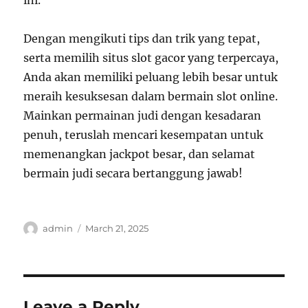
ini.
Dengan mengikuti tips dan trik yang tepat,
serta memilih situs slot gacor yang terpercaya,
Anda akan memiliki peluang lebih besar untuk
meraih kesuksesan dalam bermain slot online.
Mainkan permainan judi dengan kesadaran
penuh, teruslah mencari kesempatan untuk
memenangkan jackpot besar, dan selamat
bermain judi secara bertanggung jawab!
Author
Posted
admin
March 21, 2025
on
Leave a Reply