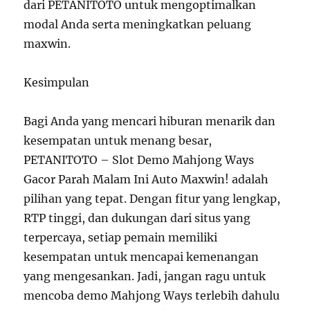
dari PETANITOTO untuk mengoptimalkan
modal Anda serta meningkatkan peluang
maxwin.
Kesimpulan
Bagi Anda yang mencari hiburan menarik dan
kesempatan untuk menang besar,
PETANITOTO – Slot Demo Mahjong Ways
Gacor Parah Malam Ini Auto Maxwin! adalah
pilihan yang tepat. Dengan fitur yang lengkap,
RTP tinggi, dan dukungan dari situs yang
terpercaya, setiap pemain memiliki
kesempatan untuk mencapai kemenangan
yang mengesankan. Jadi, jangan ragu untuk
mencoba demo Mahjong Ways terlebih dahulu