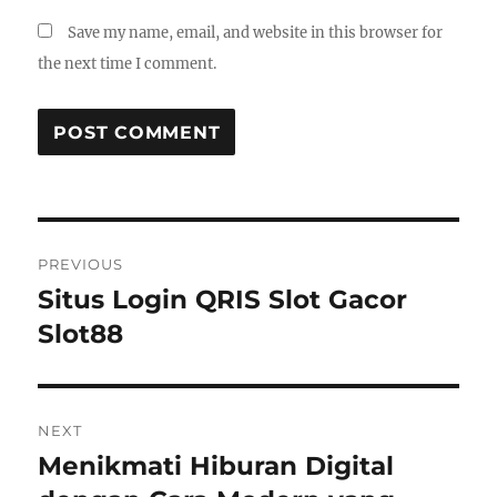
Save my name, email, and website in this browser for
the next time I comment.
Post
PREVIOUS
navigation
Situs Login QRIS Slot Gacor
Previous
post:
Slot88
NEXT
Menikmati Hiburan Digital
Next
post: