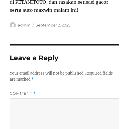
di PETANITOTO, dan rasakan sensasi gacor
serta auto maxwin malam ini!
Author
Posted
admin
September 2, 2025
on
Leave a Reply
Your email address will not be published.
Required fields
are marked
*
COMMENT
*