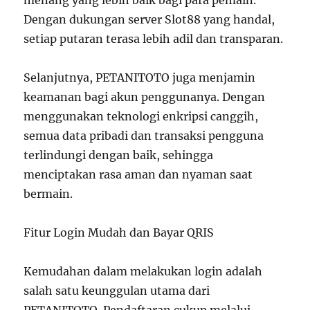
menang yang lebih baik bagi para pemain.
Dengan dukungan server Slot88 yang handal,
setiap putaran terasa lebih adil dan transparan.
Selanjutnya, PETANITOTO juga menjamin
keamanan bagi akun penggunanya. Dengan
menggunakan teknologi enkripsi canggih,
semua data pribadi dan transaksi pengguna
terlindungi dengan baik, sehingga
menciptakan rasa aman dan nyaman saat
bermain.
Fitur Login Mudah dan Bayar QRIS
Kemudahan dalam melakukan login adalah
salah satu keunggulan utama dari