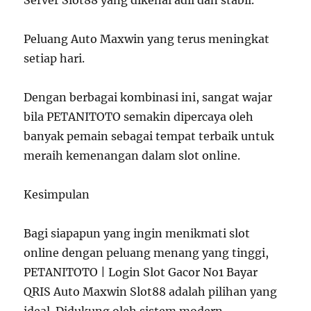
Server Slot88 yang dikenal adil dan stabil.
Peluang Auto Maxwin yang terus meningkat
setiap hari.
Dengan berbagai kombinasi ini, sangat wajar
bila PETANITOTO semakin dipercaya oleh
banyak pemain sebagai tempat terbaik untuk
meraih kemenangan dalam slot online.
Kesimpulan
Bagi siapapun yang ingin menikmati slot
online dengan peluang menang yang tinggi,
PETANITOTO | Login Slot Gacor No1 Bayar
QRIS Auto Maxwin Slot88 adalah pilihan yang