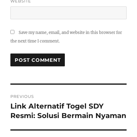
WEBSITE
Save my name, email, and website in this browser for
the next time I comment.
Post
PREVIOUS
navigation
Link Alternatif Togel SDY
Previous
post:
Resmi: Solusi Bermain Nyaman