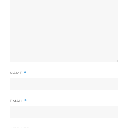
NAME
*
EMAIL
*