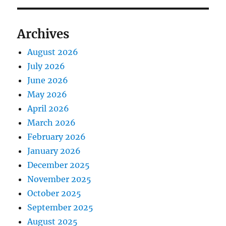
Archives
August 2026
July 2026
June 2026
May 2026
April 2026
March 2026
February 2026
January 2026
December 2025
November 2025
October 2025
September 2025
August 2025