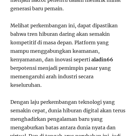
menjadi faktor penentu dalam menarik minat
generasi baru pemain.
Melihat perkembangan ini, dapat dipastikan
bahwa tren hiburan daring akan semakin
kompetitif di masa depan. Platform yang
mampu menggabungkan keamanan,
kenyamanan, dan inovasi seperti
aladin66
berpotensi menjadi pemimpin pasar yang
memengaruhi arah industri secara
keseluruhan.
Dengan laju perkembangan teknologi yang
semakin cepat, dunia hiburan digital akan terus
menghadirkan pengalaman baru yang
mengaburkan batas antara dunia nyata dan