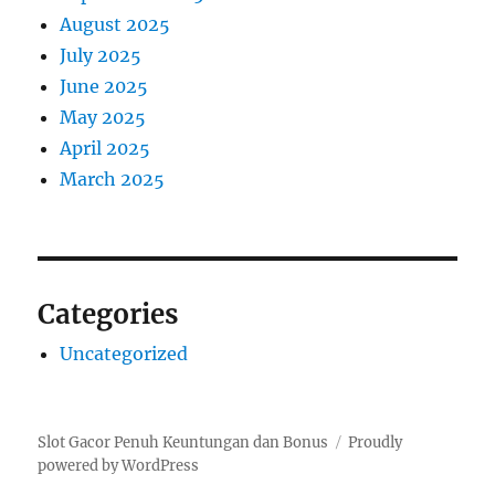
August 2025
July 2025
June 2025
May 2025
April 2025
March 2025
Categories
Uncategorized
Slot Gacor Penuh Keuntungan dan Bonus
Proudly
powered by WordPress