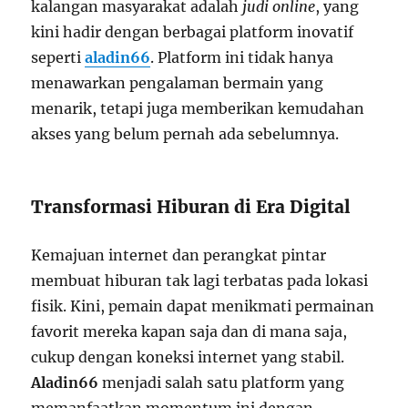
kalangan masyarakat adalah
judi online
, yang
kini hadir dengan berbagai platform inovatif
seperti
aladin66
. Platform ini tidak hanya
menawarkan pengalaman bermain yang
menarik, tetapi juga memberikan kemudahan
akses yang belum pernah ada sebelumnya.
Transformasi Hiburan di Era Digital
Kemajuan internet dan perangkat pintar
membuat hiburan tak lagi terbatas pada lokasi
fisik. Kini, pemain dapat menikmati permainan
favorit mereka kapan saja dan di mana saja,
cukup dengan koneksi internet yang stabil.
Aladin66
menjadi salah satu platform yang