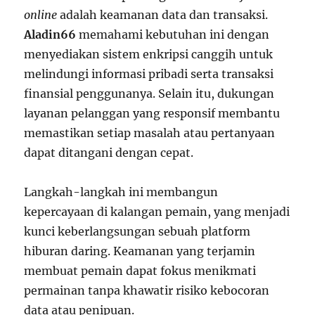
online
adalah keamanan data dan transaksi.
Aladin66
memahami kebutuhan ini dengan
menyediakan sistem enkripsi canggih untuk
melindungi informasi pribadi serta transaksi
finansial penggunanya. Selain itu, dukungan
layanan pelanggan yang responsif membantu
memastikan setiap masalah atau pertanyaan
dapat ditangani dengan cepat.
Langkah-langkah ini membangun
kepercayaan di kalangan pemain, yang menjadi
kunci keberlangsungan sebuah platform
hiburan daring. Keamanan yang terjamin
membuat pemain dapat fokus menikmati
permainan tanpa khawatir risiko kebocoran
data atau penipuan.