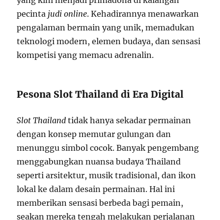
yang kini menjadi primadona di kalangan
pecinta
judi online
. Kehadirannya menawarkan
pengalaman bermain yang unik, memadukan
teknologi modern, elemen budaya, dan sensasi
kompetisi yang memacu adrenalin.
Pesona Slot Thailand di Era Digital
Slot Thailand
tidak hanya sekadar permainan
dengan konsep memutar gulungan dan
menunggu simbol cocok. Banyak pengembang
menggabungkan nuansa budaya Thailand
seperti arsitektur, musik tradisional, dan ikon
lokal ke dalam desain permainan. Hal ini
memberikan sensasi berbeda bagi pemain,
seakan mereka tengah melakukan perjalanan