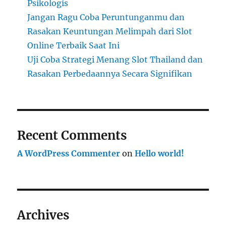
Psikologis
Jangan Ragu Coba Peruntunganmu dan
Rasakan Keuntungan Melimpah dari Slot
Online Terbaik Saat Ini
Uji Coba Strategi Menang Slot Thailand dan
Rasakan Perbedaannya Secara Signifikan
Recent Comments
A WordPress Commenter
on
Hello world!
Archives