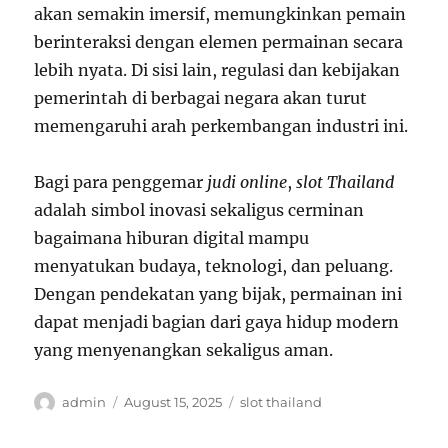
akan semakin imersif, memungkinkan pemain
berinteraksi dengan elemen permainan secara
lebih nyata. Di sisi lain, regulasi dan kebijakan
pemerintah di berbagai negara akan turut
memengaruhi arah perkembangan industri ini.
Bagi para penggemar
judi online
,
slot Thailand
adalah simbol inovasi sekaligus cerminan
bagaimana hiburan digital mampu
menyatukan budaya, teknologi, dan peluang.
Dengan pendekatan yang bijak, permainan ini
dapat menjadi bagian dari gaya hidup modern
yang menyenangkan sekaligus aman.
Author
Posted
Tags
admin
August 15, 2025
slot thailand
on