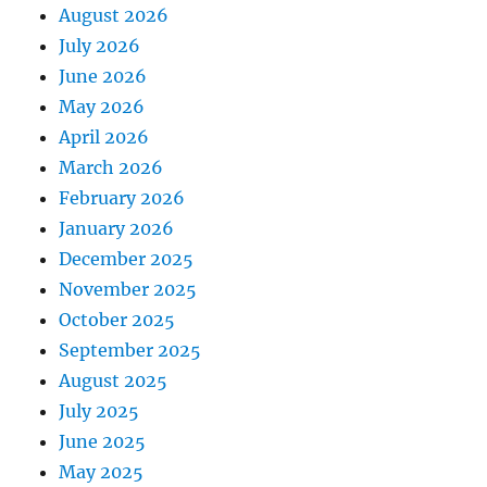
August 2026
July 2026
June 2026
May 2026
April 2026
March 2026
February 2026
January 2026
December 2025
November 2025
October 2025
September 2025
August 2025
July 2025
June 2025
May 2025