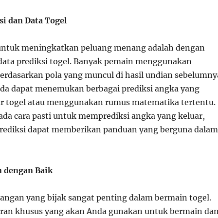
i dan Data Togel
a untuk meningkatkan peluang menang adalah dengan
ata prediksi togel. Banyak pemain menggunakan
berdasarkan pola yang muncul di hasil undian sebelumny
da dapat menemukan berbagai prediksi angka yang
ar togel atau menggunakan rumus matematika tertentu.
ada cara pasti untuk memprediksi angka yang keluar,
ediksi dapat memberikan panduan yang berguna dalam
n dengan Baik
angan yang bijak sangat penting dalam bermain togel.
ran khusus yang akan Anda gunakan untuk bermain da