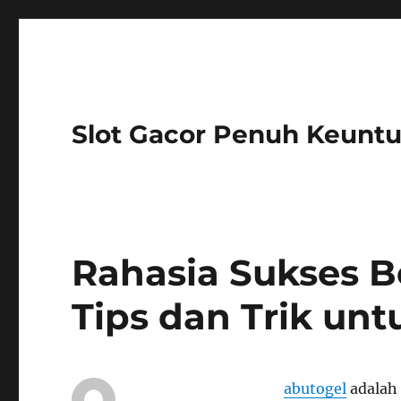
Slot Gacor Penuh Keunt
Rahasia Sukses 
Tips dan Trik un
abutogel
adalah 