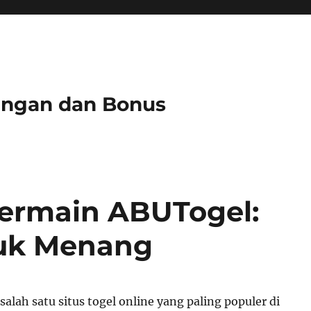
ungan dan Bonus
Bermain ABUTogel:
tuk Menang
salah satu situs togel online yang paling populer di