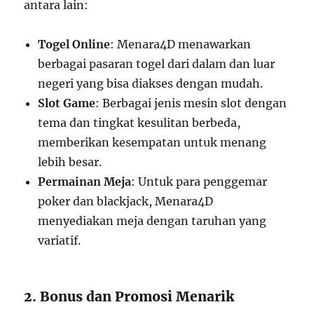
antara lain:
Togel Online
: Menara4D menawarkan
berbagai pasaran togel dari dalam dan luar
negeri yang bisa diakses dengan mudah.
Slot Game
: Berbagai jenis mesin slot dengan
tema dan tingkat kesulitan berbeda,
memberikan kesempatan untuk menang
lebih besar.
Permainan Meja
: Untuk para penggemar
poker dan blackjack, Menara4D
menyediakan meja dengan taruhan yang
variatif.
2. Bonus dan Promosi Menarik