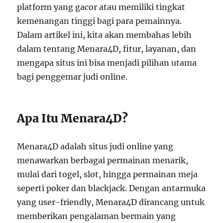
platform yang gacor atau memiliki tingkat
kemenangan tinggi bagi para pemainnya.
Dalam artikel ini, kita akan membahas lebih
dalam tentang Menara4D, fitur, layanan, dan
mengapa situs ini bisa menjadi pilihan utama
bagi penggemar judi online.
Apa Itu Menara4D?
Menara4D adalah situs judi online yang
menawarkan berbagai permainan menarik,
mulai dari togel, slot, hingga permainan meja
seperti poker dan blackjack. Dengan antarmuka
yang user-friendly, Menara4D dirancang untuk
memberikan pengalaman bermain yang