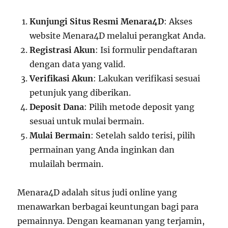
Kunjungi Situs Resmi Menara4D
: Akses
website Menara4D melalui perangkat Anda.
Registrasi Akun
: Isi formulir pendaftaran
dengan data yang valid.
Verifikasi Akun
: Lakukan verifikasi sesuai
petunjuk yang diberikan.
Deposit Dana
: Pilih metode deposit yang
sesuai untuk mulai bermain.
Mulai Bermain
: Setelah saldo terisi, pilih
permainan yang Anda inginkan dan
mulailah bermain.
Menara4D adalah situs judi online yang
menawarkan berbagai keuntungan bagi para
pemainnya. Dengan keamanan yang terjamin,