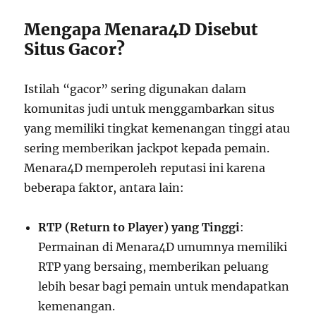
Mengapa Menara4D Disebut
Situs Gacor?
Istilah “gacor” sering digunakan dalam
komunitas judi untuk menggambarkan situs
yang memiliki tingkat kemenangan tinggi atau
sering memberikan jackpot kepada pemain.
Menara4D memperoleh reputasi ini karena
beberapa faktor, antara lain:
RTP (Return to Player) yang Tinggi
:
Permainan di Menara4D umumnya memiliki
RTP yang bersaing, memberikan peluang
lebih besar bagi pemain untuk mendapatkan
kemenangan.