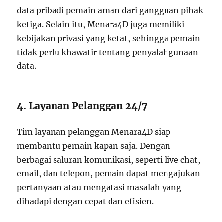
data pribadi pemain aman dari gangguan pihak
ketiga. Selain itu, Menara4D juga memiliki
kebijakan privasi yang ketat, sehingga pemain
tidak perlu khawatir tentang penyalahgunaan
data.
4. Layanan Pelanggan 24/7
Tim layanan pelanggan Menara4D siap
membantu pemain kapan saja. Dengan
berbagai saluran komunikasi, seperti live chat,
email, dan telepon, pemain dapat mengajukan
pertanyaan atau mengatasi masalah yang
dihadapi dengan cepat dan efisien.