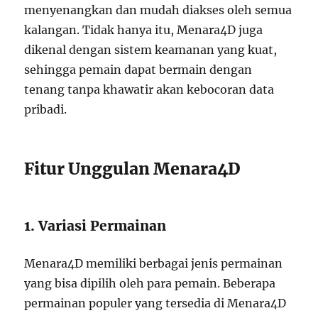
menyenangkan dan mudah diakses oleh semua
kalangan. Tidak hanya itu, Menara4D juga
dikenal dengan sistem keamanan yang kuat,
sehingga pemain dapat bermain dengan
tenang tanpa khawatir akan kebocoran data
pribadi.
Fitur Unggulan Menara4D
1. Variasi Permainan
Menara4D memiliki berbagai jenis permainan
yang bisa dipilih oleh para pemain. Beberapa
permainan populer yang tersedia di Menara4D