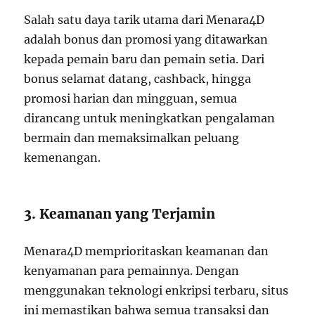
Salah satu daya tarik utama dari Menara4D
adalah bonus dan promosi yang ditawarkan
kepada pemain baru dan pemain setia. Dari
bonus selamat datang, cashback, hingga
promosi harian dan mingguan, semua
dirancang untuk meningkatkan pengalaman
bermain dan memaksimalkan peluang
kemenangan.
3. Keamanan yang Terjamin
Menara4D memprioritaskan keamanan dan
kenyamanan para pemainnya. Dengan
menggunakan teknologi enkripsi terbaru, situs
ini memastikan bahwa semua transaksi dan