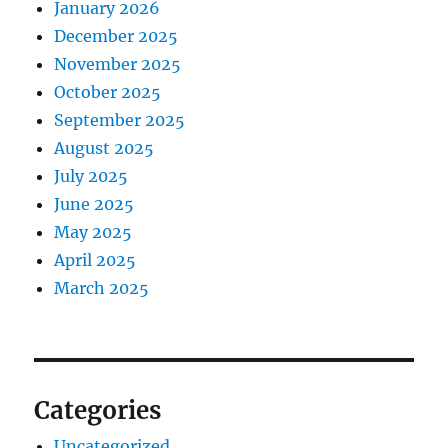
January 2026
December 2025
November 2025
October 2025
September 2025
August 2025
July 2025
June 2025
May 2025
April 2025
March 2025
Categories
Uncategorized