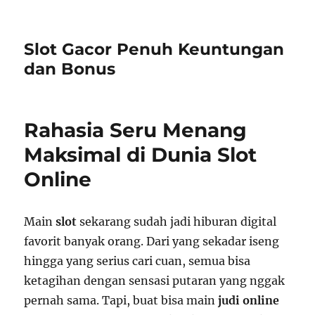
Slot Gacor Penuh Keuntungan
dan Bonus
Rahasia Seru Menang
Maksimal di Dunia Slot
Online
Main
slot
sekarang sudah jadi hiburan digital
favorit banyak orang. Dari yang sekadar iseng
hingga yang serius cari cuan, semua bisa
ketagihan dengan sensasi putaran yang nggak
pernah sama. Tapi, buat bisa main
judi online