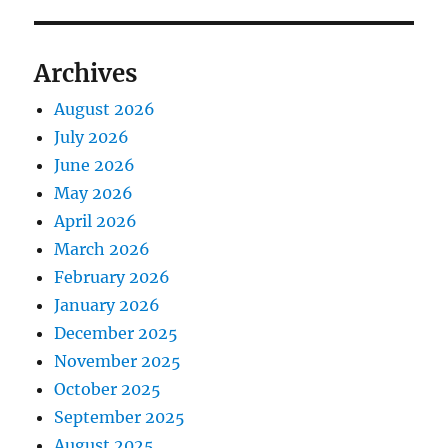
Archives
August 2026
July 2026
June 2026
May 2026
April 2026
March 2026
February 2026
January 2026
December 2025
November 2025
October 2025
September 2025
August 2025