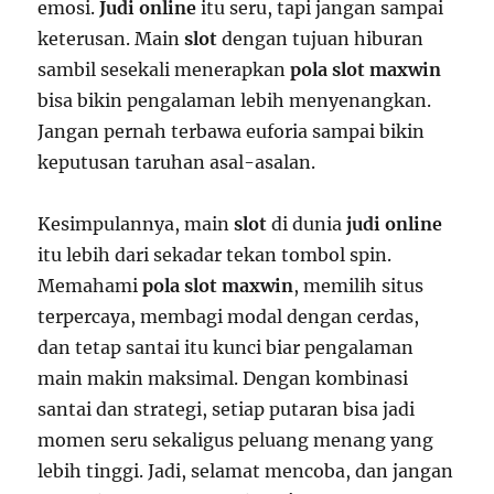
emosi.
Judi online
itu seru, tapi jangan sampai
keterusan. Main
slot
dengan tujuan hiburan
sambil sesekali menerapkan
pola slot maxwin
bisa bikin pengalaman lebih menyenangkan.
Jangan pernah terbawa euforia sampai bikin
keputusan taruhan asal-asalan.
Kesimpulannya, main
slot
di dunia
judi online
itu lebih dari sekadar tekan tombol spin.
Memahami
pola slot maxwin
, memilih situs
terpercaya, membagi modal dengan cerdas,
dan tetap santai itu kunci biar pengalaman
main makin maksimal. Dengan kombinasi
santai dan strategi, setiap putaran bisa jadi
momen seru sekaligus peluang menang yang
lebih tinggi. Jadi, selamat mencoba, dan jangan