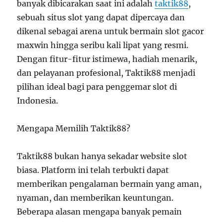
banyak dibicarakan saat ini adalah
taktik88
,
sebuah situs slot yang dapat dipercaya dan
dikenal sebagai arena untuk bermain slot gacor
maxwin hingga seribu kali lipat yang resmi.
Dengan fitur-fitur istimewa, hadiah menarik,
dan pelayanan profesional, Taktik88 menjadi
pilihan ideal bagi para penggemar slot di
Indonesia.
Mengapa Memilih Taktik88?
Taktik88 bukan hanya sekadar website slot
biasa. Platform ini telah terbukti dapat
memberikan pengalaman bermain yang aman,
nyaman, dan memberikan keuntungan.
Beberapa alasan mengapa banyak pemain