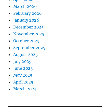
March 2026
February 2026
January 2026
December 2025
November 2025
October 2025
September 2025
August 2025
July 2025
June 2025
May 2025
April 2025
March 2025