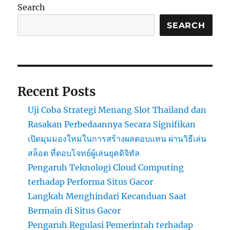
Search
SEARCH
Recent Posts
Uji Coba Strategi Menang Slot Thailand dan
Rasakan Perbedaannya Secara Signifikan
เปิดมุมมองใหม่ในการสร้างผลตอบแทน ผ่านวิธีเล่น
สล็อต ที่ตอบโจทย์ผู้เล่นยุคดิจิทัล
Pengaruh Teknologi Cloud Computing
terhadap Performa Situs Gacor
Langkah Menghindari Kecanduan Saat
Bermain di Situs Gacor
Pengaruh Regulasi Pemerintah terhadap