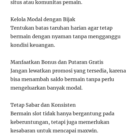
situs atau komunitas pemain.
Kelola Modal dengan Bijak
Tentukan batas taruhan harian agar tetap
bermain dengan nyaman tanpa mengganggu
kondisi keuangan.
Manfaatkan Bonus dan Putaran Gratis
Jangan lewatkan promosi yang tersedia, karena
bisa menambah saldo bermain tanpa perlu
mengeluarkan banyak modal.
Tetap Sabar dan Konsisten
Bermain slot tidak hanya bergantung pada
keberuntungan, tetapi juga memerlukan
kesabaran untuk mencapai maxwin.