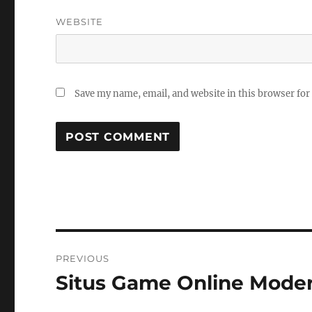
WEBSITE
Save my name, email, and website in this browser for
Post
PREVIOUS
navigation
Situs Game Online Moder
Previous
post: