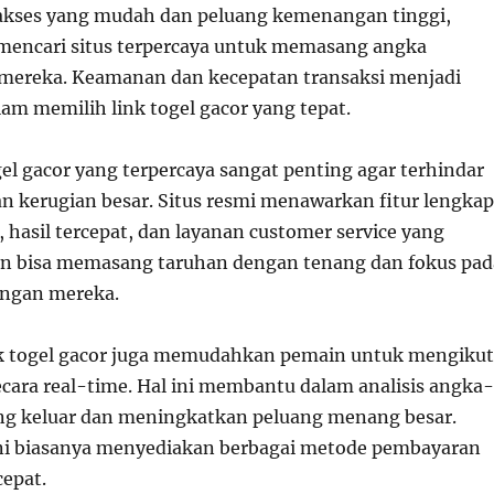
akses yang mudah dan peluang kemenangan tinggi,
mencari situs terpercaya untuk memasang angka
mereka. Keamanan dan kecepatan transaksi menjadi
am memilih link togel gacor yang tepat.
el gacor yang terpercaya sangat penting agar terhindar
an kerugian besar. Situs resmi menawarkan fitur lengkap
w, hasil tercepat, dan layanan customer service yang
in bisa memasang taruhan dengan tenang dan fokus pad
angan mereka.
k togel gacor juga memudahkan pemain untuk mengikut
ecara real-time. Hal ini membantu dalam analisis angka-
ng keluar dan meningkatkan peluang menang besar.
k ini biasanya menyediakan berbagai metode pembayaran
epat.