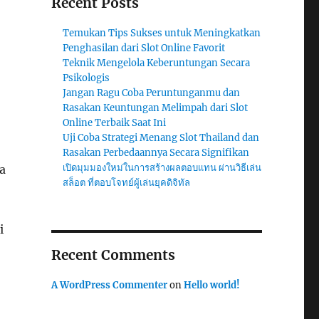
Recent Posts
Temukan Tips Sukses untuk Meningkatkan
Penghasilan dari Slot Online Favorit
Teknik Mengelola Keberuntungan Secara
Psikologis
Jangan Ragu Coba Peruntunganmu dan
Rasakan Keuntungan Melimpah dari Slot
Online Terbaik Saat Ini
Uji Coba Strategi Menang Slot Thailand dan
Rasakan Perbedaannya Secara Signifikan
เปิดมุมมองใหม่ในการสร้างผลตอบแทน ผ่านวิธีเล่น
a
สล็อต ที่ตอบโจทย์ผู้เล่นยุคดิจิทัล
i
Recent Comments
A WordPress Commenter
on
Hello world!