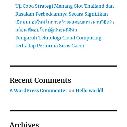
Uji Coba Strategi Menang Slot Thailand dan
Rasakan Perbedaannya Secara Signifikan
เปิดมุมมองใหม่ในการสร้างผลตอบแทน ผ่านวิธีเล่น
สล็อต ที่ตอบโจทย์ผู้เล่นยุคดิจิทัล
Pengaruh Teknologi Cloud Computing
terhadap Performa Situs Gacor
Recent Comments
A WordPress Commenter
on
Hello world!
Archives