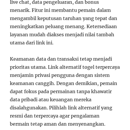
live chat, data pengeluaran, dan bonus
menarik. Fitur ini membantu pemain dalam
mengambil keputusan taruhan yang tepat dan
meningkatkan peluang menang. Ketersediaan
layanan mudah diakses menjadi nilai tambah
utama dari link ini.
Keamanan data dan transaksi tetap menjadi
prioritas utama. Link alternatif togel terpercaya
menjamin privasi pengguna dengan sistem
keamanan canggih. Dengan demikian, pemain
dapat fokus pada permainan tanpa khawatir
data pribadi atau keuangan mereka
disalahgunakan. Pilihlah link alternatif yang
resmi dan terpercaya agar pengalaman
bermain tetap aman dan menyenangkan.