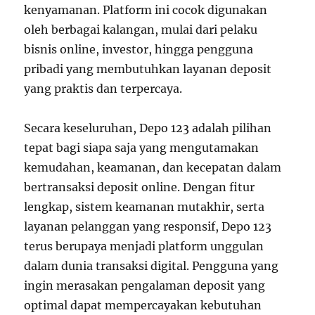
kenyamanan. Platform ini cocok digunakan
oleh berbagai kalangan, mulai dari pelaku
bisnis online, investor, hingga pengguna
pribadi yang membutuhkan layanan deposit
yang praktis dan terpercaya.
Secara keseluruhan, Depo 123 adalah pilihan
tepat bagi siapa saja yang mengutamakan
kemudahan, keamanan, dan kecepatan dalam
bertransaksi deposit online. Dengan fitur
lengkap, sistem keamanan mutakhir, serta
layanan pelanggan yang responsif, Depo 123
terus berupaya menjadi platform unggulan
dalam dunia transaksi digital. Pengguna yang
ingin merasakan pengalaman deposit yang
optimal dapat mempercayakan kebutuhan