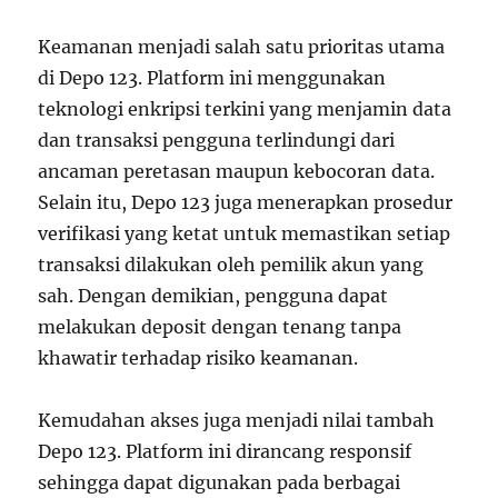
Keamanan menjadi salah satu prioritas utama
di Depo 123. Platform ini menggunakan
teknologi enkripsi terkini yang menjamin data
dan transaksi pengguna terlindungi dari
ancaman peretasan maupun kebocoran data.
Selain itu, Depo 123 juga menerapkan prosedur
verifikasi yang ketat untuk memastikan setiap
transaksi dilakukan oleh pemilik akun yang
sah. Dengan demikian, pengguna dapat
melakukan deposit dengan tenang tanpa
khawatir terhadap risiko keamanan.
Kemudahan akses juga menjadi nilai tambah
Depo 123. Platform ini dirancang responsif
sehingga dapat digunakan pada berbagai