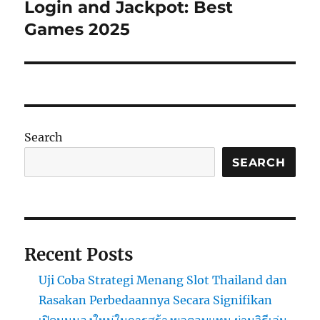
Login and Jackpot: Best
Next
post:
Games 2025
Search
SEARCH
Recent Posts
Uji Coba Strategi Menang Slot Thailand dan
Rasakan Perbedaannya Secara Signifikan