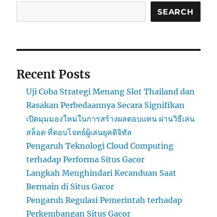
SEARCH
Recent Posts
Uji Coba Strategi Menang Slot Thailand dan
Rasakan Perbedaannya Secara Signifikan
เปิดมุมมองใหม่ในการสร้างผลตอบแทน ผ่านวิธีเล่น
สล็อต ที่ตอบโจทย์ผู้เล่นยุคดิจิทัล
Pengaruh Teknologi Cloud Computing
terhadap Performa Situs Gacor
Langkah Menghindari Kecanduan Saat
Bermain di Situs Gacor
Pengaruh Regulasi Pemerintah terhadap
Perkembangan Situs Gacor