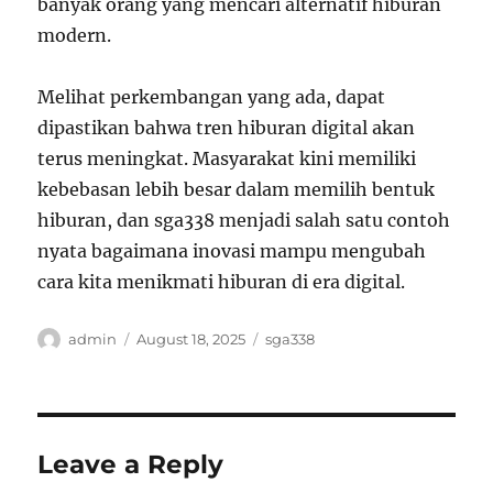
banyak orang yang mencari alternatif hiburan
modern.
Melihat perkembangan yang ada, dapat
dipastikan bahwa tren hiburan digital akan
terus meningkat. Masyarakat kini memiliki
kebebasan lebih besar dalam memilih bentuk
hiburan, dan sga338 menjadi salah satu contoh
nyata bagaimana inovasi mampu mengubah
cara kita menikmati hiburan di era digital.
Author
Posted
Tags
admin
August 18, 2025
sga338
on
Leave a Reply