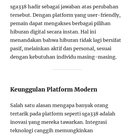
sga338 hadir sebagai jawaban atas perubahan
tersebut. Dengan platform yang user-friendly,
pemain dapat mengakses berbagai pilihan
hiburan digital secara instan. Hal ini
menandakan bahwa hiburan tidak lagi bersifat
pasif, melainkan aktif dan personal, sesuai
dengan kebutuhan individu masing-masing.
Keunggulan Platform Modern
Salah satu alasan mengapa banyak orang
tertarik pada platform seperti sga338 adalah
inovasi yang mereka tawarkan. Integrasi
teknologi canggih memungkinkan