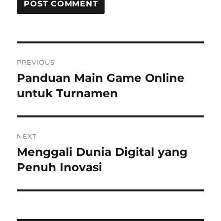
Post
PREVIOUS
navigation
Panduan Main Game Online
Previous
post:
untuk Turnamen
NEXT
Menggali Dunia Digital yang
Next
post:
Penuh Inovasi