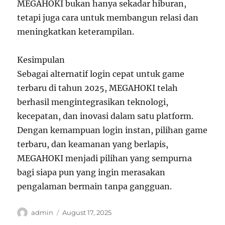
MEGAHOKI bukan hanya sekadar hiburan,
tetapi juga cara untuk membangun relasi dan
meningkatkan keterampilan.
Kesimpulan
Sebagai alternatif login cepat untuk game
terbaru di tahun 2025, MEGAHOKI telah
berhasil mengintegrasikan teknologi,
kecepatan, dan inovasi dalam satu platform.
Dengan kemampuan login instan, pilihan game
terbaru, dan keamanan yang berlapis,
MEGAHOKI menjadi pilihan yang sempurna
bagi siapa pun yang ingin merasakan
pengalaman bermain tanpa gangguan.
Author
Posted
admin
August 17, 2025
on