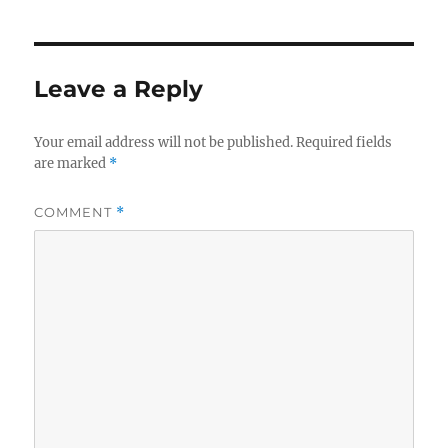
Leave a Reply
Your email address will not be published.
Required fields
are marked
*
COMMENT
*