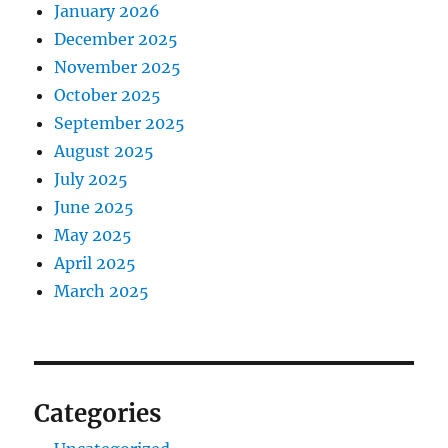
January 2026
December 2025
November 2025
October 2025
September 2025
August 2025
July 2025
June 2025
May 2025
April 2025
March 2025
Categories