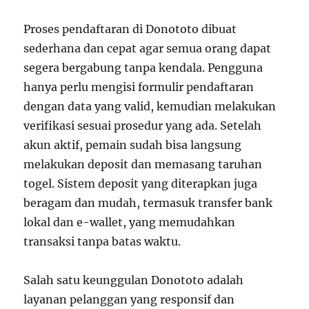
Proses pendaftaran di Donototo dibuat
sederhana dan cepat agar semua orang dapat
segera bergabung tanpa kendala. Pengguna
hanya perlu mengisi formulir pendaftaran
dengan data yang valid, kemudian melakukan
verifikasi sesuai prosedur yang ada. Setelah
akun aktif, pemain sudah bisa langsung
melakukan deposit dan memasang taruhan
togel. Sistem deposit yang diterapkan juga
beragam dan mudah, termasuk transfer bank
lokal dan e-wallet, yang memudahkan
transaksi tanpa batas waktu.
Salah satu keunggulan Donototo adalah
layanan pelanggan yang responsif dan