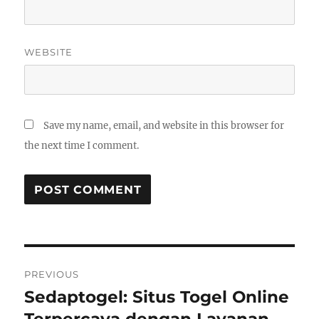
WEBSITE
Save my name, email, and website in this browser for
the next time I comment.
Post
PREVIOUS
navigation
Sedaptogel: Situs Togel Online
Previous
post: