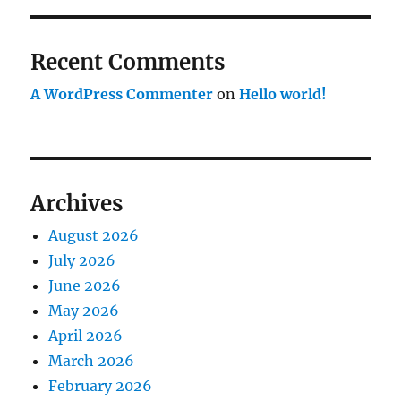
Recent Comments
A WordPress Commenter
on
Hello world!
Archives
August 2026
July 2026
June 2026
May 2026
April 2026
March 2026
February 2026