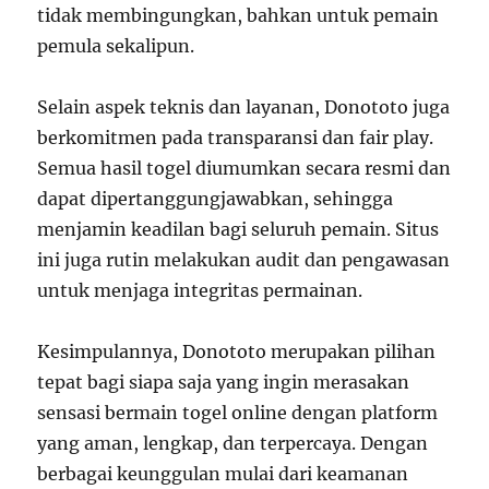
tidak membingungkan, bahkan untuk pemain
pemula sekalipun.
Selain aspek teknis dan layanan, Donototo juga
berkomitmen pada transparansi dan fair play.
Semua hasil togel diumumkan secara resmi dan
dapat dipertanggungjawabkan, sehingga
menjamin keadilan bagi seluruh pemain. Situs
ini juga rutin melakukan audit dan pengawasan
untuk menjaga integritas permainan.
Kesimpulannya, Donototo merupakan pilihan
tepat bagi siapa saja yang ingin merasakan
sensasi bermain togel online dengan platform
yang aman, lengkap, dan terpercaya. Dengan
berbagai keunggulan mulai dari keamanan