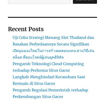
Recent Posts
Uji Coba Strategi Menang Slot Thailand dan
Rasakan Perbedaannya Secara Signifikan
เปิดมุมมองใหม่ในการสร้างผลตอบแทน ผ่านวิธีเล่น
สล็อต ที่ตอบโจทย์ผู้เล่นยุคดิจิทัล
Pengaruh Teknologi Cloud Computing
terhadap Performa Situs Gacor
Langkah Menghindari Kecanduan Saat
Bermain di Situs Gacor
Pengaruh Regulasi Pemerintah terhadap
Perkembangan Situs Gacor