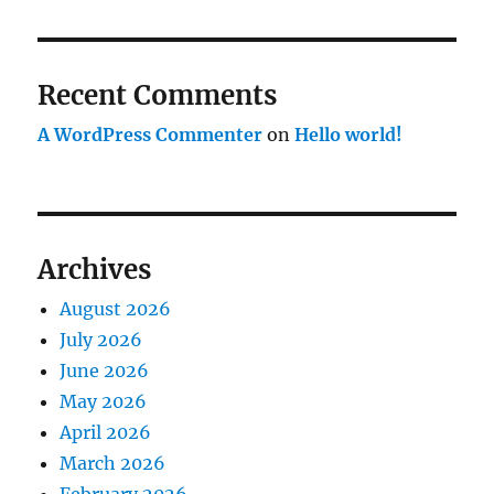
Recent Comments
A WordPress Commenter
on
Hello world!
Archives
August 2026
July 2026
June 2026
May 2026
April 2026
March 2026