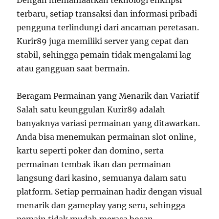
Dengan memanfaatkan teknologi enkripsi
terbaru, setiap transaksi dan informasi pribadi
pengguna terlindungi dari ancaman peretasan.
Kurir89 juga memiliki server yang cepat dan
stabil, sehingga pemain tidak mengalami lag
atau gangguan saat bermain.
Beragam Permainan yang Menarik dan Variatif
Salah satu keunggulan Kurir89 adalah
banyaknya variasi permainan yang ditawarkan.
Anda bisa menemukan permainan slot online,
kartu seperti poker dan domino, serta
permainan tembak ikan dan permainan
langsung dari kasino, semuanya dalam satu
platform. Setiap permainan hadir dengan visual
menarik dan gameplay yang seru, sehingga