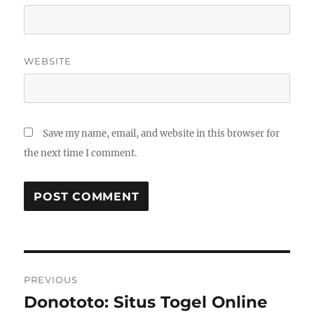
WEBSITE
Save my name, email, and website in this browser for
the next time I comment.
Post
PREVIOUS
navigation
Donototo: Situs Togel Online
Previous