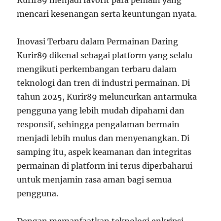
Kurir89 menjadi favorit para pemain yang
mencari kesenangan serta keuntungan nyata.
Inovasi Terbaru dalam Permainan Daring
Kurir89 dikenal sebagai platform yang selalu
mengikuti perkembangan terbaru dalam
teknologi dan tren di industri permainan. Di
tahun 2025, Kurir89 meluncurkan antarmuka
pengguna yang lebih mudah dipahami dan
responsif, sehingga pengalaman bermain
menjadi lebih mulus dan menyenangkan. Di
samping itu, aspek keamanan dan integritas
permainan di platform ini terus diperbaharui
untuk menjamin rasa aman bagi semua
pengguna.