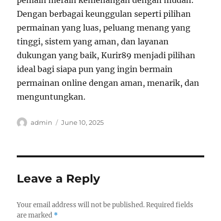
pemain meraih kemenangan dengan mudah.
Dengan berbagai keunggulan seperti pilihan
permainan yang luas, peluang menang yang
tinggi, sistem yang aman, dan layanan
dukungan yang baik, Kurir89 menjadi pilihan
ideal bagi siapa pun yang ingin bermain
permainan online dengan aman, menarik, dan
menguntungkan.
Author
Posted
admin
June 10, 2025
on
Leave a Reply
Your email address will not be published.
Required fields
are marked
*