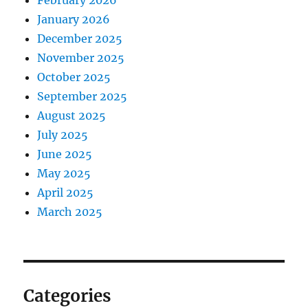
February 2026
January 2026
December 2025
November 2025
October 2025
September 2025
August 2025
July 2025
June 2025
May 2025
April 2025
March 2025
Categories