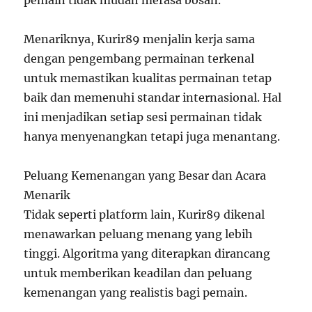
pemain tidak mudah merasa bosan.
Menariknya, Kurir89 menjalin kerja sama
dengan pengembang permainan terkenal
untuk memastikan kualitas permainan tetap
baik dan memenuhi standar internasional. Hal
ini menjadikan setiap sesi permainan tidak
hanya menyenangkan tetapi juga menantang.
Peluang Kemenangan yang Besar dan Acara
Menarik
Tidak seperti platform lain, Kurir89 dikenal
menawarkan peluang menang yang lebih
tinggi. Algoritma yang diterapkan dirancang
untuk memberikan keadilan dan peluang
kemenangan yang realistis bagi pemain.