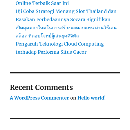
Online Terbaik Saat Ini
Uji Coba Strategi Menang Slot Thailand dan
Rasakan Perbedaannya Secara Signifikan
เปิดมุมมองใหม่ในการสร้างผลตอบแทน ผ่านวิธีเล่น
สล็อต ที่ตอบโจทย์ผู้เล่นยุคดิจิทัล
Pengaruh Teknologi Cloud Computing
terhadap Performa Situs Gacor
Recent Comments
A WordPress Commenter
on
Hello world!