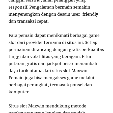
canggih serta layanan pelanggan yang
responsif. Pengalaman bermain semakin
menyenangkan dengan desain user-friendly
dan transaksi cepat.
Para pemain dapat menikmati berbagai game
slot dari provider ternama di situs ini. Setiap
permainan dirancang dengan grafis berkualitas
tinggi dan volatilitas yang beragam. Fitur
putaran gratis dan jackpot besar menambah
daya tarik utama dari situs slot Maxwin.
Pemain juga bisa mengakses game melalui
berbagai perangkat, termasuk ponsel dan
komputer.
Situs slot Maxwin mendukung metode