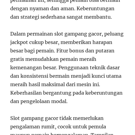
permainan ini, sehingga pemain bisa bermain
dengan nyaman dan aman. Keberuntungan
dan strategi sederhana sangat membantu.
Dalam permainan slot gampang gacor, peluang
jackpot cukup besar, memberikan harapan
besar bagi pemain. Fitur bonus dan putaran
gratis memudahkan pemain meraih
kemenangan besar. Penggunaan teknik dasar
dan konsistensi bermain menjadi kunci utama
meraih hasil maksimal dari mesin ini.
Keberhasilan bergantung pada keberuntungan
dan pengelolaan modal.
Slot gampang gacor tidak memerlukan
pengalaman rumit, cocok untuk pemula