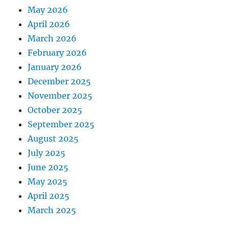
May 2026
April 2026
March 2026
February 2026
January 2026
December 2025
November 2025
October 2025
September 2025
August 2025
July 2025
June 2025
May 2025
April 2025
March 2025