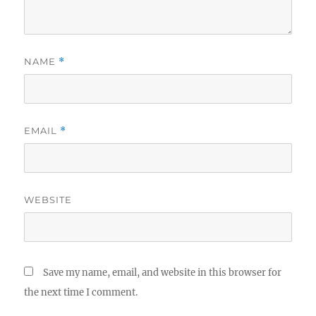
NAME
*
EMAIL
*
WEBSITE
Save my name, email, and website in this browser for
the next time I comment.