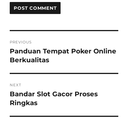
Post
PREVIOUS
navigation
Panduan Tempat Poker Online
Previous
post:
Berkualitas
NEXT
Bandar Slot Gacor Proses
Next
post:
Ringkas