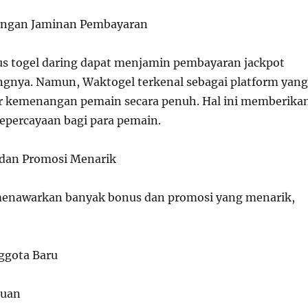
dengan Jaminan Pembayaran
us togel daring dapat menjamin pembayaran jackpot
gnya. Namun, Waktogel terkenal sebagai platform yang
r kemenangan pemain secara penuh. Hal ini memberika
epercayaan bagi para pemain.
dan Promosi Menarik
menawarkan banyak bonus dan promosi yang menarik,
ggota Baru
guan