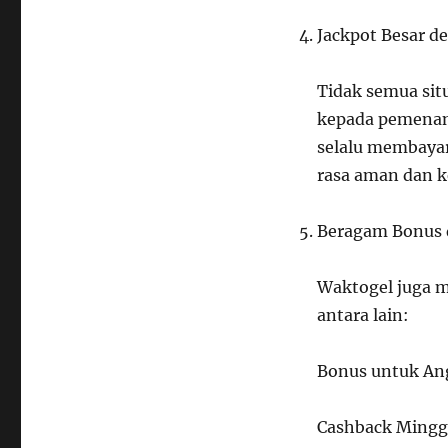
Jackpot Besar 
Tidak semua sit
kepada pemenan
selalu membaya
rasa aman dan k
Beragam Bonus 
Waktogel juga 
antara lain:
Bonus untuk An
Cashback Ming