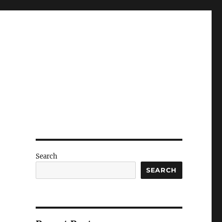
Search
SEARCH