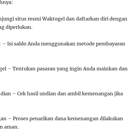
hnya:
jungi situs resmi Waktogel dan daftarkan diri dengan
ng diperlukan.
t – Isi saldo Anda menggunakan metode pembayaran
ogel – Tentukan pasaran yang ingin Anda mainkan dan
dian – Cek hasil undian dan ambil kemenangan jika
an – Proses penarikan dana kemenangan dilakukan
an aman.