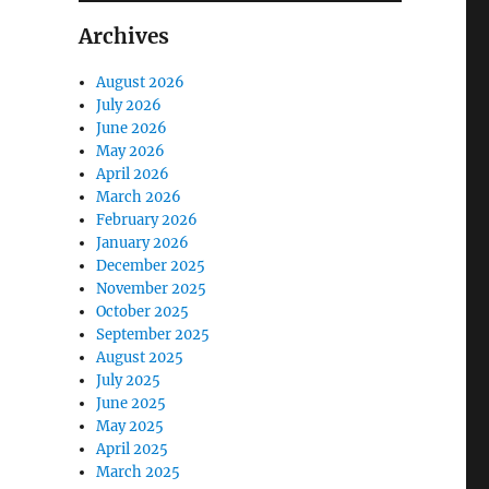
Archives
August 2026
July 2026
June 2026
May 2026
April 2026
March 2026
February 2026
January 2026
December 2025
November 2025
October 2025
September 2025
August 2025
July 2025
June 2025
May 2025
April 2025
March 2025