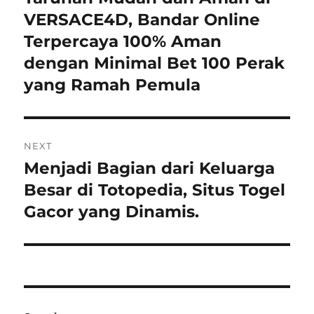
post:
VERSACE4D, Bandar Online
Terpercaya 100% Aman
dengan Minimal Bet 100 Perak
yang Ramah Pemula
NEXT
Menjadi Bagian dari Keluarga
Next
post:
Besar di Totopedia, Situs Togel
Gacor yang Dinamis.