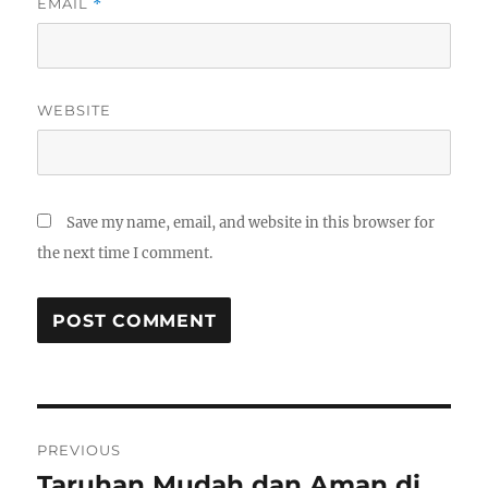
EMAIL
*
WEBSITE
Save my name, email, and website in this browser for
the next time I comment.
Post
PREVIOUS
navigation
Taruhan Mudah dan Aman di
Previous