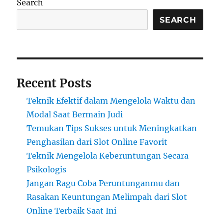
Search
SEARCH
Recent Posts
Teknik Efektif dalam Mengelola Waktu dan
Modal Saat Bermain Judi
Temukan Tips Sukses untuk Meningkatkan
Penghasilan dari Slot Online Favorit
Teknik Mengelola Keberuntungan Secara
Psikologis
Jangan Ragu Coba Peruntunganmu dan
Rasakan Keuntungan Melimpah dari Slot
Online Terbaik Saat Ini