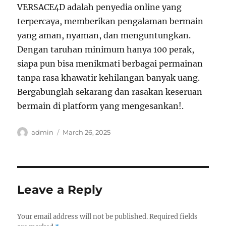
VERSACE4D adalah penyedia online yang
terpercaya, memberikan pengalaman bermain
yang aman, nyaman, dan menguntungkan.
Dengan taruhan minimum hanya 100 perak,
siapa pun bisa menikmati berbagai permainan
tanpa rasa khawatir kehilangan banyak uang.
Bergabunglah sekarang dan rasakan keseruan
bermain di platform yang mengesankan!.
Author
Posted
admin
March 26, 2025
on
Leave a Reply
Your email address will not be published.
Required fields