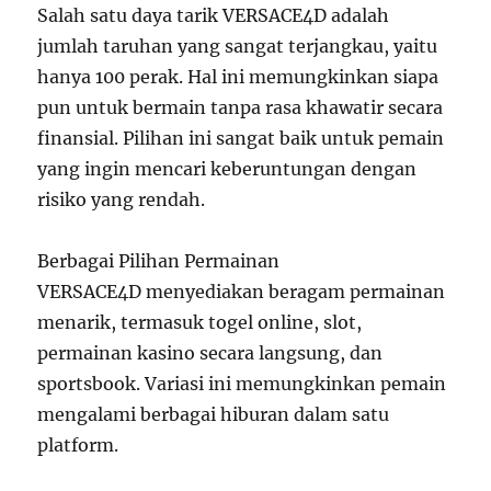
Salah satu daya tarik VERSACE4D adalah
jumlah taruhan yang sangat terjangkau, yaitu
hanya 100 perak. Hal ini memungkinkan siapa
pun untuk bermain tanpa rasa khawatir secara
finansial. Pilihan ini sangat baik untuk pemain
yang ingin mencari keberuntungan dengan
risiko yang rendah.
Berbagai Pilihan Permainan
VERSACE4D menyediakan beragam permainan
menarik, termasuk togel online, slot,
permainan kasino secara langsung, dan
sportsbook. Variasi ini memungkinkan pemain
mengalami berbagai hiburan dalam satu
platform.