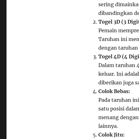
sering dimainka
dibandingkan de
Togel 3D (3 Digi
Pemain mempredi
Taruhan ini me
dengan taruhan 
Togel 4D (4 Digi
Dalam taruhan 4
keluar. Ini adal
diberikan juga s
Colok Bebas:
Pada taruhan in
satu posisi dala
menang dengan r
lainnya.
Colok Jitu: