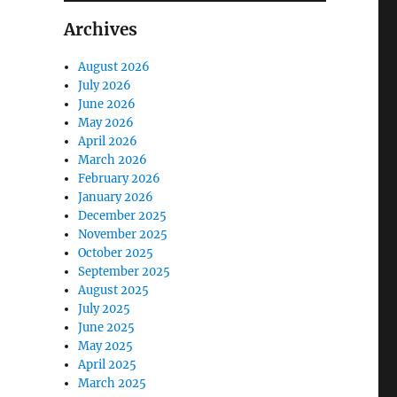
Archives
August 2026
July 2026
June 2026
May 2026
April 2026
March 2026
February 2026
January 2026
December 2025
November 2025
October 2025
September 2025
August 2025
July 2025
June 2025
May 2025
April 2025
March 2025