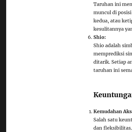
Taruhan ini me
muncul di posisi
kedua, atau keti
kesulitannya yan
Shio:
Shio adalah sim
memprediksi sim
ditarik. Setiap
taruhan ini sem
Keuntunga
Kemudahan Aks
Salah satu keun
dan fleksibilit