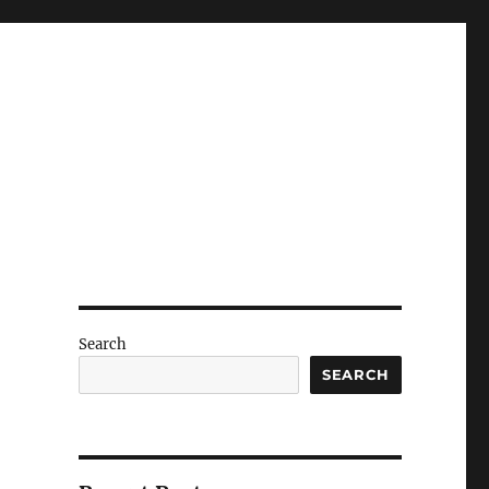
Search
SEARCH