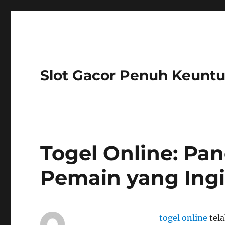
Slot Gacor Penuh Keunt
Togel Online: P
Pemain yang Ing
togel online
tela