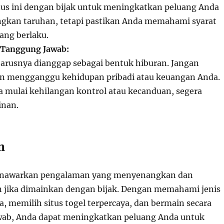
us ini dengan bijak untuk meningkatkan peluang Anda
kan taruhan, tetapi pastikan Anda memahami syarat
ang berlaku.
 Tanggung Jawab:
harusnya dianggap sebagai bentuk hiburan. Jangan
an mengganggu kehidupan pribadi atau keuangan Anda.
a mulai kehilangan kontrol atau kecanduan, segera
inan.
n
enawarkan pengalaman yang menyenangkan dan
jika dimainkan dengan bijak. Dengan memahami jenis
, memilih situs togel terpercaya, dan bermain secara
wab, Anda dapat meningkatkan peluang Anda untuk