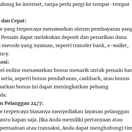
hubung ke internet, tanpa perlu pergi ke tempat-tempat
 dan Cepat:
ine yang terpercaya menawarkan sistem pembayaran yan
 Pemain dapat melakukan deposit dan penarikan dana
 metode yang nyaman, seperti transfer bank, e-wallet,
ncy.
osi:
gel online menawarkan bonus menarik untuk pemain ba
etia, seperti bonus pendaftaran, cashback, atau bonus
aatkan bonus ini dapat meningkatkan peluang
da.
n Pelanggan 24/7:
ine terpercaya biasanya menyediakan layanan pelanggan
ntu kapan saja. Jika Anda memiliki pertanyaan atau
 permainan atau transaksi, Anda dapat menghubungi ti