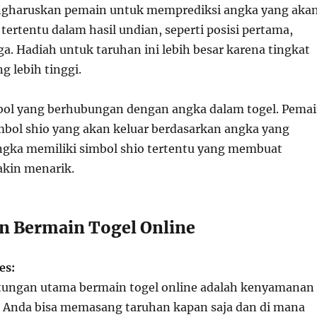
ngharuskan pemain untuk memprediksi angka yang aka
 tertentu dalam hasil undian, seperti posisi pertama,
ga. Hadiah untuk taruhan ini lebih besar karena tingkat
g lebih tinggi.
bol yang berhubungan dengan angka dalam togel. Pema
bol shio yang akan keluar berdasarkan angka yang
 angka memiliki simbol shio tertentu yang membuat
akin menarik.
n Bermain Togel Online
es:
tungan utama bermain togel online adalah kenyamanan
as. Anda bisa memasang taruhan kapan saja dan di mana