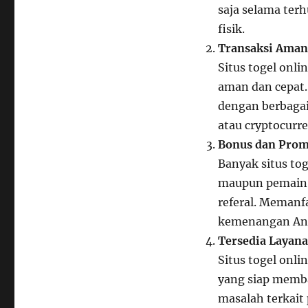
saja selama ter
fisik.
Transaksi Aman
Situs togel onl
aman dan cepat.
dengan berbagai
atau cryptocurre
Bonus dan Prom
Banyak situs to
maupun pemain s
referal. Memanf
kemenangan An
Tersedia Layana
Situs togel onl
yang siap memba
masalah terkait